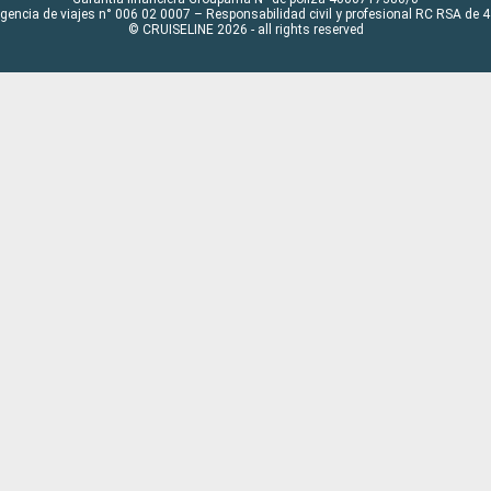
Agencia de viajes n° 006 02 0007 – Responsabilidad civil y profesional RC RSA de
© CRUISELINE 2026 - all rights reserved