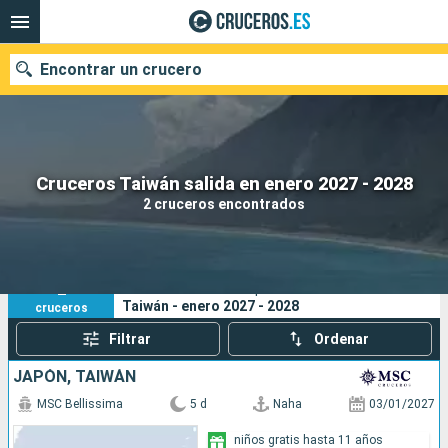
Encontrar un crucero
Nuestros destinos
Cruceros Taiwán salida en enero 2027 - 2028
2 cruceros encontrados
Fecha de salida
Puertos
Compañías
2
Sus criterios de búsqueda:
Taiwán - enero 2027 - 2028
cruceros
Buscar
Filtrar
Ordenar
JAPÓN, TAIWÁN
MSC Bellissima
5 d
Naha
03/01/2027
niños gratis hasta 11 años