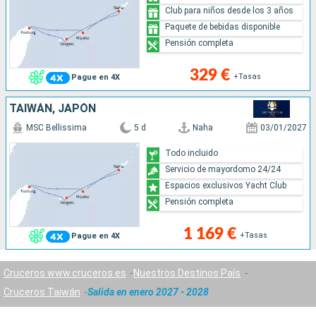
Club para niños desde los 3 años
Paquete de bebidas disponible
Pensión completa
329 €
+Tasas
Pague en 4X
TAIWÁN, JAPÓN
MSC Bellissima
5 d
Naha
03/01/2027
Todo incluido
Servicio de mayordomo 24/24
Espacios exclusivos Yacht Club
Pensión completa
1 169 €
+Tasas
Pague en 4X
Cruceros www.cruceros.es
Nuestros Destinos País
Cruceros Taiwán
Salida en enero 2027 - 2028