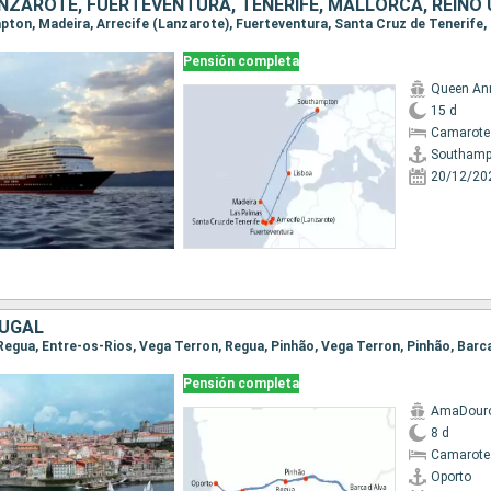
NZAROTE, FUERTEVENTURA, TENERIFE, MALLORCA, REINO 
Pensión completa
Queen An
15 d
Camarote
Southamp
20/12/20
TUGAL
Pensión completa
AmaDour
8 d
Camarote 
Oporto