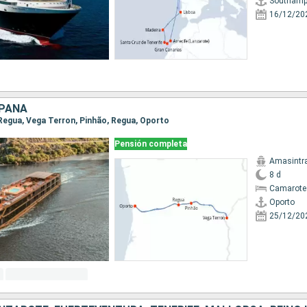
Southamp
16/12/20
SPAÑA
, Regua, Vega Terron, Pinhão, Regua, Oporto
Pensión completa
Amasintr
8 d
Camarote 
Oporto
25/12/20