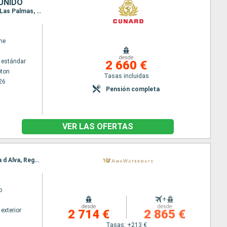
UNIDO
Itinerario : Southampton, Madeira, Arrecife (Lanzarote), Fuerteventura, Santa Cruz de Tenerife, Las Palmas, Lisboa, Southampton
ne
desde
 estándar
2 660 €
ton
Tasas incluidas
26
Pensión completa
VER LAS OFERTAS
Itinerario : Oporto, Regua, Entre-os-Rios, Vega Terron, Regua, Pinhão, Vega Terron, Pinhão, Barca d Alva, Regua, Oporto
o
+
desde
desde
exterior
2 714 €
2 865 €
Tasas: +213 €