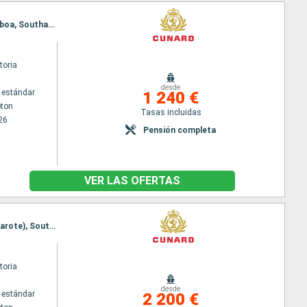
Itinerario : Southampton, Madeira, Las Palmas, Santa Cruz de Tenerife, Arrecife (Lanzarote), Lisboa, Southampton
toria
desde
 estándar
1 240 €
ton
Tasas incluidas
26
Pensión completa
VER LAS OFERTAS
Itinerario : Southampton, Lisboa, Madeira, Santa Cruz de Tenerife, Gran Canarias, Arrecife (Lanzarote), Southampton
toria
desde
 estándar
2 200 €