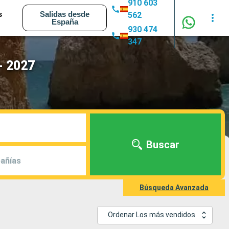
910 603
s
Salidas desde
562
España
930 474
347
- 2027
Buscar
añías
Búsqueda Avanzada
Ordenar Los más vendidos