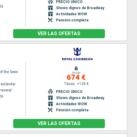
PRECIO ÚNICO
26
Shows dignos de Broadway
Actividades WOW
Pensión completa
VER LAS OFERTAS
f the Seas
desde
674 €
Tasas: +120 €
 estándar
naveral
PRECIO ÚNICO
26
Shows dignos de Broadway
Actividades WOW
Pensión completa
VER LAS OFERTAS