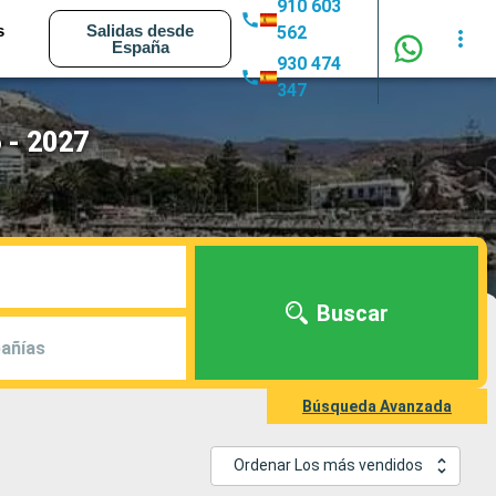
910 603
s
Salidas desde
562
España
930 474
347
 - 2027
Buscar
añías
Búsqueda Avanzada
Ordenar Los más vendidos