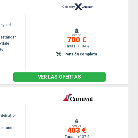
 Beyond
desde
 estándar
700 €
erdale
Tasas: +134 €
26
Pensión completa
VER LAS OFERTAS
elebration
desde
 estándar
403 €
Tasas: +137 €