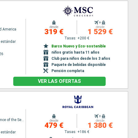
+
desde
desde
d America
319 €
1 529 €
Tasas: +200 €
 estándar
Barco Nuevo y Eco-sostenible
niños gratis hasta 11 años
26
Club para niños desde los 3 años
Paquete de bebidas disponible
Pensión completa
VER LAS OFERTAS
+
Independence of the Seas
desde
desde
479 €
1 380 €
Tasas: +186 €
 estándar