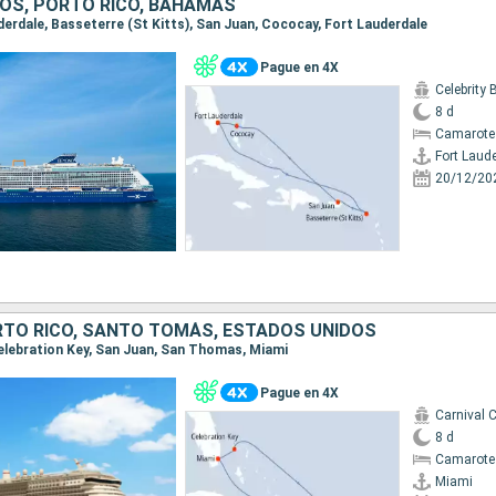
OS, PORTO RICO, BAHAMAS
uderdale, Basseterre (St Kitts), San Juan, Cococay, Fort Lauderdale
Pague en 4X
Celebrity
8 d
Camarote
Fort Laud
20/12/20
TO RICO, SANTO TOMÁS, ESTADOS UNIDOS
 Celebration Key, San Juan, San Thomas, Miami
Pague en 4X
Carnival C
8 d
Camarote
Miami