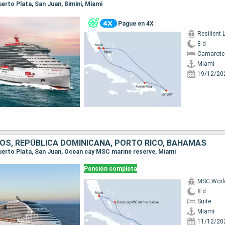
Puerto Plata, San Juan, Bimini, Miami
Pague en 4X
Resilient 
8 d
Camarote
Miami
19/12/20
OS, REPÚBLICA DOMINICANA, PORTO RICO, BAHAMAS
 Puerto Plata, San Juan, Ocean cay MSC marine reserve, Miami
Pensión completa
MSC Worl
8 d
Suite
Miami
11/12/20