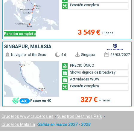
Pensión completa
3 549 €
+Tasas
Pensión completa
SINGAPUR, MALASIA
Navigator of the Seas
4 d
Singapur
28/03/2027
PRECIO ÚNICO
Shows dignos de Broadway
Actividades WOW
Pensión completa
327 €
+Tasas
Pague en 4X
Cruceros www.cruceros.es
Nuestros Destinos País
Cruceros Malasia
Salida en marzo 2027 - 2028