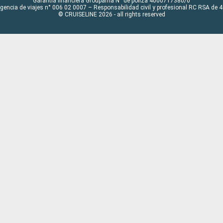
Garantía financiera Groupama N° de póliza 4000717380/0
Agencia de viajes n° 006 02 0007 – Responsabilidad civil y profesional RC RSA de
© CRUISELINE 2026 - all rights reserved