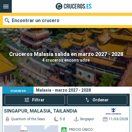
Encontrar un crucero
Nuestros destinos
Cruceros Malasia salida en marzo 2027 - 2028
4 cruceros encontrados
Fecha de salida
Puertos
Compañías
4
Sus criterios de búsqueda:
Malasia - marzo 2027 - 2028
cruceros
Buscar
Filtrar
Ordenar
SINGAPUR, MALASIA, TAILANDIA
Quantum of the Seas
5 d
Singapur
11/03/2028
PRECIO ÚNICO