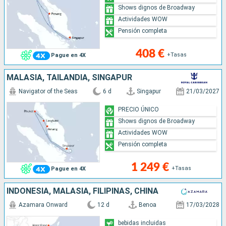
Shows dignos de Broadway
Actividades WOW
Pensión completa
408 €
+Tasas
Pague en 4X
MALASIA, TAILANDIA, SINGAPUR
Navigator of the Seas
6 d
Singapur
21/03/2027
PRECIO ÚNICO
Shows dignos de Broadway
Actividades WOW
Pensión completa
1 249 €
+Tasas
Pague en 4X
INDONESIA, MALASIA, FILIPINAS, CHINA
Azamara Onward
12 d
Benoa
17/03/2028
bebidas incluidas