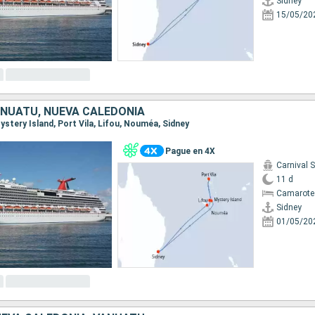
Sidney
15/05/20
ANUATU, NUEVA CALEDONIA
 Mystery Island, Port Vila, Lifou, Nouméa, Sidney
Pague en 4X
Carnival 
11 d
Camarote
Sidney
01/05/20