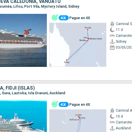
UEVA CALEDONIA, VANUATU
 Nouméa, Lifou, Port Vila, Mystery Island, Sidney
Pague en 4X
Carnival 
11 d
Camarote
Sidney
03/05/20
, FIDJI (ISLAS)
d, Suva, Lautoka, Isla Dravuni, Auckland
Pague en 4X
Carnival 
10 d
Camarote
Auckland