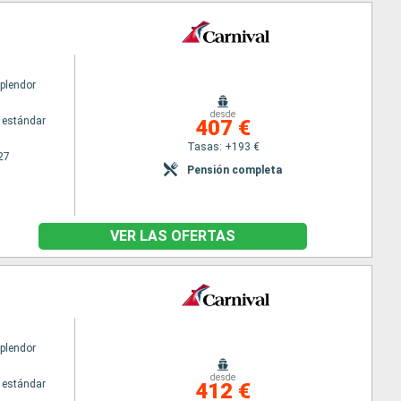
Splendor
desde
 estándar
407 €
Tasas: +193 €
27
Pensión completa
VER LAS OFERTAS
Splendor
desde
 estándar
412 €