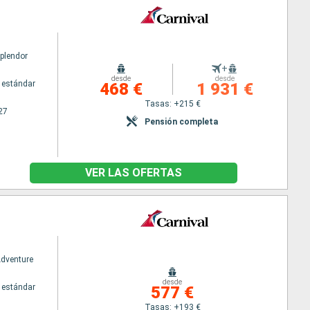
Splendor
+
desde
desde
 estándar
468 €
1 931 €
Tasas: +215 €
27
Pensión completa
VER LAS OFERTAS
Adventure
desde
 estándar
577 €
Tasas: +193 €