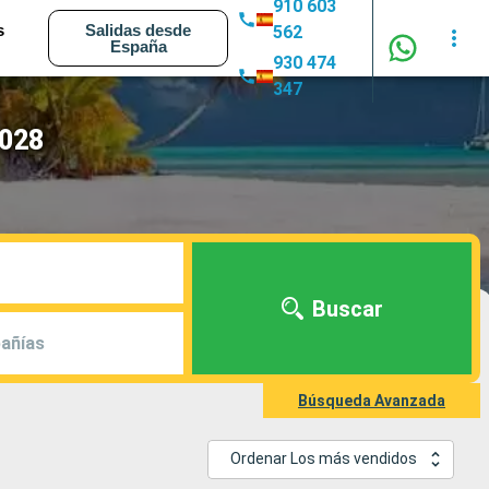
910 603
s
Salidas desde
562
España
930 474
347
2028
Buscar
añías
Búsqueda Avanzada
Ordenar Los más vendidos