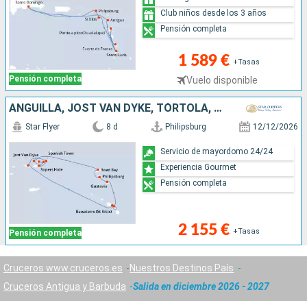
Club niños desde los 3 años
Pensión completa
1 589 €
+Tasas
Pensión completa
Vuelo disponible
ANGUILLA, JOST VAN DYKE, TÓRTOLA, CANAL DE SIR FRANCIS DRAKE, NORMAN ISLAND, VIRGEN GORDA, ANTIGUA Y BARBUDA, FRANCIA, SAN MARTÍN
Star Flyer
8 d
Philipsburg
12/12/2026
Servicio de mayordomo 24/24
Experiencia Gourmet
Pensión completa
2 155 €
+Tasas
Pensión completa
Cruceros www.cruceros.es
Nuestros Destinos País
Cruceros Antigua y Barbuda
Salida en diciembre 2026 - 2027