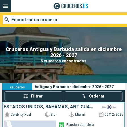
Encontrar un crucero
Cruceros Antigua y Barbuda salida en diciembre
Nuestros destinos
2026 - 2027
6 cruceros encontrados
Fecha de salida
Puertos
Compañías
6
Sus criterios de búsqueda:
Antigua y Barbuda - diciembre 2026 - 2027
cruceros
Buscar
Filtrar
Ordenar
ESTADOS UNIDOS, BAHAMAS, ANTIGUA Y BARBUDA
Celebrity Xcel
8 d
Miami
06/12/2026
Pensión completa