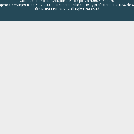
Garantía financiera Groupama N° de póliza 4000717380/0
Agencia de viajes n° 006 02 0007 – Responsabilidad civil y profesional RC RSA de
© CRUISELINE 2026 - all rights reserved