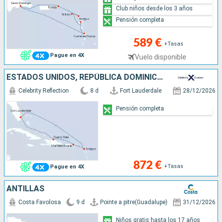
Club niños desde los 3 años
Pensión completa
589 €
+Tasas
Pague en 4X
Vuelo disponible
ESTADOS UNIDOS, REPÚBLICA DOMINICANA, ANTIGUA Y BARBUDA
Celebrity Reflection
8 d
Fort Lauderdale
28/12/2026
Pensión completa
872 €
+Tasas
Pague en 4X
ANTILLAS
Costa Favolosa
9 d
Pointe a pitre(Guadalupe)
31/12/2026
Niños gratis hasta los 17 años