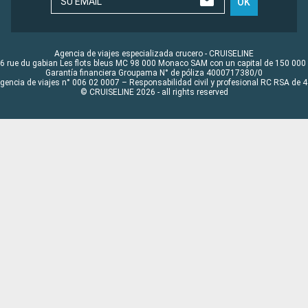
SU EMAIL
OK
Agencia de viajes especializada crucero - CRUISELINE
6 rue du gabian Les flots bleus MC 98 000 Monaco SAM con un capital de 150 000
Garantía financiera Groupama N° de póliza 4000717380/0
Agencia de viajes n° 006 02 0007 – Responsabilidad civil y profesional RC RSA de
© CRUISELINE 2026 - all rights reserved