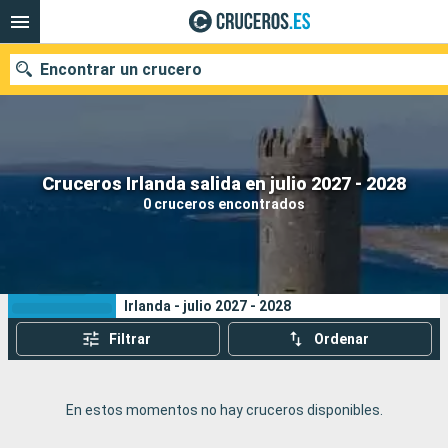
Encontrar un crucero
Nuestros destinos
Cruceros Irlanda salida en julio 2027 - 2028
0 cruceros encontrados
Fecha de salida
Puertos
Compañías
Sus criterios de búsqueda:
Irlanda - julio 2027 - 2028
Buscar
Filtrar
Ordenar
En estos momentos no hay cruceros disponibles.