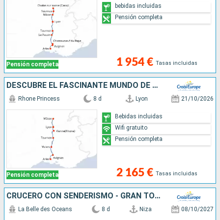
bebidas incluidas
Pensión completa
1 954 €
Tasas incluidas
Pensión completa
DESCUBRE EL FASCINANTE MUNDO DE LA VID Y EL VINO, TIERRAS EXCEPCIONALES DEL RÓDANO Y LA SAONA (FORMULA PUERTO/PUERTO)
Rhone Princess
8 d
Lyon
21/10/2026
Bebidas incluidas
Wifi gratuito
Pensión completa
2 165 €
Tasas incluidas
Pensión completa
CRUCERO CON SENDERISMO - GRAN TOUR DE CÓRCEGA DESDE NIZA. LA ISLA DE LA BELLEZA REVELA SUS TESOROS (PUERTO-PUERTO)
La Belle des Oceans
8 d
Niza
08/10/2027