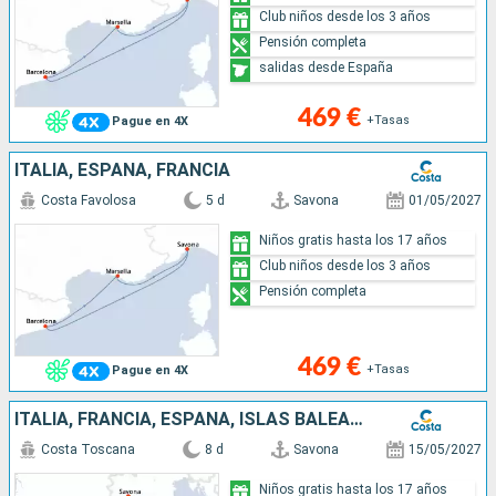
Club niños desde los 3 años
Pensión completa
salidas desde España
469 €
+Tasas
Pague en 4X
ITALIA, ESPAÑA, FRANCIA
Costa Favolosa
5 d
Savona
01/05/2027
Niños gratis hasta los 17 años
Club niños desde los 3 años
Pensión completa
469 €
+Tasas
Pague en 4X
ITALIA, FRANCIA, ESPAÑA, ISLAS BALEARES
Costa Toscana
8 d
Savona
15/05/2027
Niños gratis hasta los 17 años