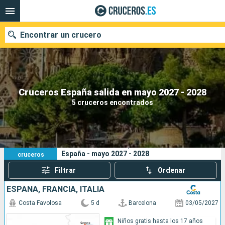
Encontrar un crucero
Nuestros destinos
Cruceros España salida en mayo 2027 - 2028
5 cruceros encontrados
Fecha de salida
Puertos
Compañías
5
Sus criterios de búsqueda:
España - mayo 2027 - 2028
cruceros
Buscar
Filtrar
Ordenar
ESPAÑA, FRANCIA, ITALIA
Costa Favolosa
5 d
Barcelona
03/05/2027
Niños gratis hasta los 17 años