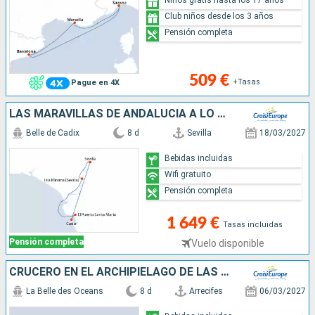
Club niños desde los 3 años
Pensión completa
509 €
+Tasas
Pague en 4X
LAS MARAVILLAS DE ANDALUCÍA A LO LARGO DEL GUADALQUIVIR SEVILLA, CÓRDOBA Y CÁDIZ: LOS IMPRESCINDIBLES EN TODO INCLUIDO (FORMULA PUERTO/PUERTO)
Belle de Cadix
8 d
Sevilla
18/03/2027
Bebidas incluidas
Wifi gratuito
Pensión completa
1 649 €
Tasas incluidas
Pensión completa
Vuelo disponible
CRUCERO EN EL ARCHIPIÉLAGO DE LAS CANARIAS, EL DULZOR DE UNA ETERNA PRIMAVERA (PUERTO-PUERTO)
La Belle des Oceans
8 d
Arrecifes
06/03/2027