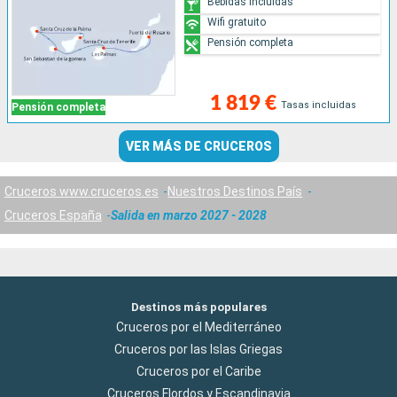
Bebidas incluidas
Wifi gratuito
Pensión completa
1 819 €
Tasas incluidas
Pensión completa
VER MÁS DE CRUCEROS
Cruceros www.cruceros.es
Nuestros Destinos País
Cruceros España
Salida en marzo 2027 - 2028
Destinos más populares
Cruceros por el Mediterráneo
Cruceros por las Islas Griegas
Cruceros por el Caribe
Cruceros Flordos y Escandinavia