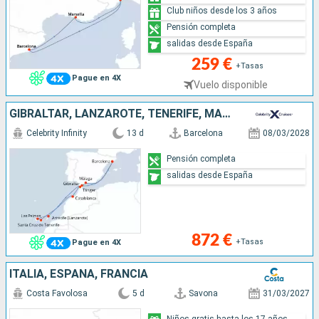
Club niños desde los 3 años
Pensión completa
salidas desde España
259 €
+Tasas
Pague en 4X
Vuelo disponible
GIBRALTAR, LANZAROTE, TENERIFE, MALLORCA, MARRUECOS, ESPAÑA
Celebrity Infinity
13 d
Barcelona
08/03/2028
Pensión completa
salidas desde España
872 €
+Tasas
Pague en 4X
ITALIA, ESPAÑA, FRANCIA
Costa Favolosa
5 d
Savona
31/03/2027
Niños gratis hasta los 17 años