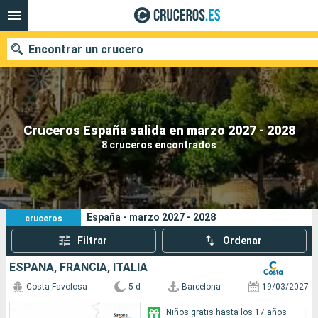
Encontrar un crucero
Nuestros destinos
Cruceros España salida en marzo 2027 - 2028
8 cruceros encontrados
Fecha de salida
Puertos
Compañías
8
Sus criterios de búsqueda:
España - marzo 2027 - 2028
cruceros
Buscar
Filtrar
Ordenar
ESPAÑA, FRANCIA, ITALIA
Costa Favolosa
5 d
Barcelona
19/03/2027
Niños gratis hasta los 17 años