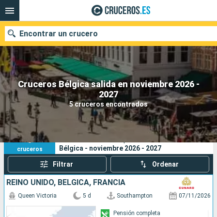
Encontrar un crucero
Cruceros Bélgica salida en noviembre 2026 -
Nuestros destinos
2027
5 cruceros encontrados
Fecha de salida
Puertos
Compañías
5
Sus criterios de búsqueda:
Bélgica - noviembre 2026 - 2027
cruceros
Buscar
Filtrar
Ordenar
REINO UNIDO, BÉLGICA, FRANCIA
Queen Victoria
5 d
Southampton
07/11/2026
Pensión completa