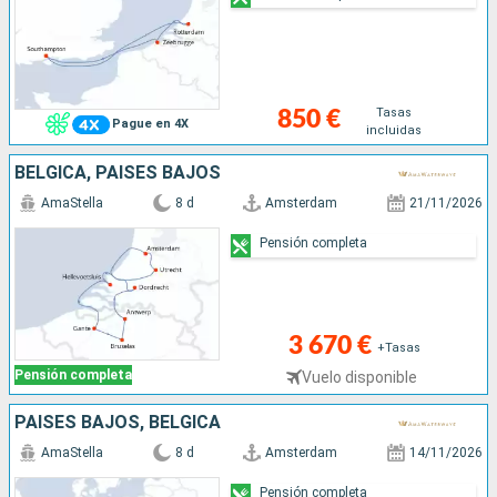
Tasas
850 €
Pague en 4X
incluidas
BÉLGICA, PAISES BAJOS
AmaStella
8 d
Amsterdam
21/11/2026
Pensión completa
3 670 €
+Tasas
Pensión completa
Vuelo disponible
PAISES BAJOS, BÉLGICA
AmaStella
8 d
Amsterdam
14/11/2026
Pensión completa