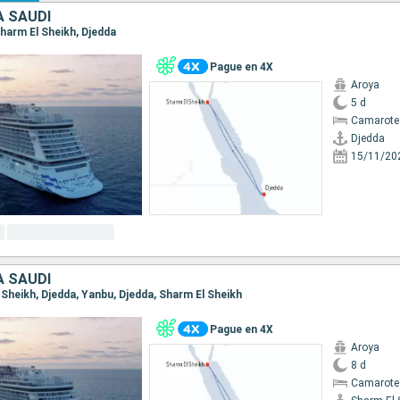
A SAUDÍ
 Sharm El Sheikh, Djedda
Pague en 4X
Aroya
5 d
Camarote
Djedda
15/11/20
A SAUDÍ
l Sheikh, Djedda, Yanbu, Djedda, Sharm El Sheikh
Pague en 4X
Aroya
8 d
Camarote