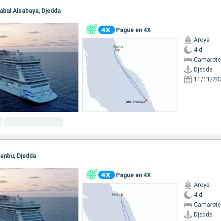
 Jabal Alsabaya, Djedda
Pague en 4X
Aroya
4 d
Camarote
Djedda
11/11/20
 Yanbu, Djedda
Pague en 4X
Aroya
4 d
Camarote
Djedda