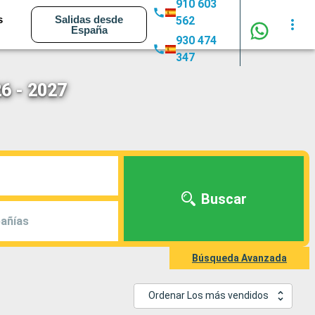
910 603
s
Salidas desde
562
España
930 474
347
6 - 2027
Buscar
añías
Búsqueda Avanzada
Ordenar Los más vendidos