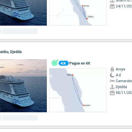
Sharm El 
24/11/20
 Yanbu, Djedda
Pague en 4X
Aroya
4 d
Camarote
Djedda
08/11/20