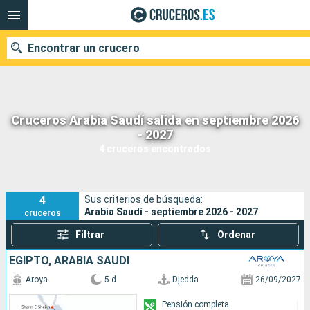
Encontrar un crucero
Cruceros Arabia Saudí salida en septiembre 2026
Nuestros destinos
- 2027
4 cruceros encontrados
Fecha de salida
Puertos
Compañías
4
Sus criterios de búsqueda:
Arabia Saudí - septiembre 2026 - 2027
cruceros
Buscar
Filtrar
Ordenar
EGIPTO, ARABIA SAUDÍ
Aroya
5 d
Djedda
26/09/2027
Pensión completa