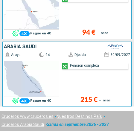
94 €
+Tasas
Pague en 4X
ARABIA SAUDÍ
Aroya
4 d
Djedda
30/09/2027
Pensión completa
215 €
+Tasas
Pague en 4X
Cruceros www.cruceros.es
Nuestros Destinos País
Cruceros Arabia Saudí
Salida en septiembre 2026 - 2027