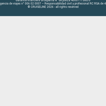
Garantía financiera Groupama N° de póliza 4000717380/0
Agencia de viajes n° 006 02 0007 – Responsabilidad civil y profesional RC RSA de
© CRUISELINE 2026 - all rights reserved