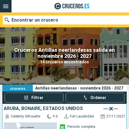
Encontrar un crucero
Cruceros Antillas neerlandesas salida en
Nuestros destinos
noviembre 2026 - 2027
14 cruceros encontrados
Fecha de salida
Puertos
Compañías
14
Sus criterios de búsqueda:
Antillas neerlandesas - noviembre 2026 - 2027
cruceros
Buscar
Filtrar
Ordenar
ARUBA, BONAIRE, ESTADOS UNIDOS
Celebrity Silhouette
9 d
Fort Lauderdale
27/11/2027
Pensión completa