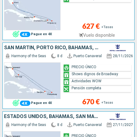
627 €
+Tasas
Pague en 4X
Vuelo disponible
SAN MARTÍN, PORTO RICO, BAHAMAS, ESTADOS UNIDOS
Harmony of the Seas
8 d
Puerto Canaveral
28/11/2026
PRECIO ÚNICO
Shows dignos de Broadway
Actividades WOW
Pensión completa
670 €
+Tasas
Pague en 4X
ESTADOS UNIDOS, BAHAMAS, SAN MARTÍN
Harmony of the Seas
8 d
Puerto Canaveral
27/11/2027
PRECIO ÚNICO