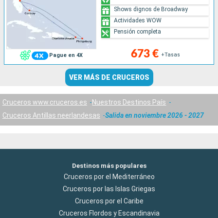
Shows dignos de Broadway
Actividades WOW
Pensión completa
673 €
+Tasas
Pague en 4X
VER MÁS DE CRUCEROS
Cruceros www.cruceros.es
Nuestros Destinos País
Cruceros Antillas neerlandesas
Salida en noviembre 2026 - 2027
Destinos más populares
Cruceros por el Mediterráneo
Cruceros por las Islas Griegas
Cruceros por el Caribe
Cruceros Flordos y Escandinavia