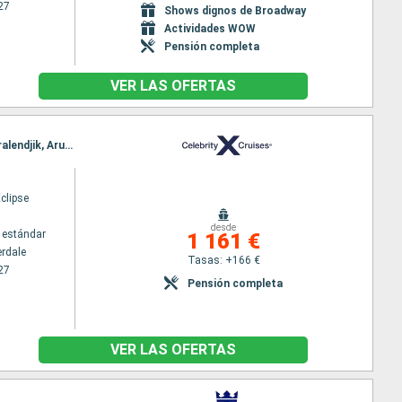
27
Shows dignos de Broadway
Actividades WOW
Pensión completa
VER LAS OFERTAS
Itinerario : Fort Lauderdale, Basseterre (St Kitts), Castries, Bridgetown, Willemstad(Curaçao), Kralendjik, Aruba, Fort Lauderdale
Eclipse
desde
 estándar
1 161 €
erdale
Tasas: +166 €
27
Pensión completa
VER LAS OFERTAS