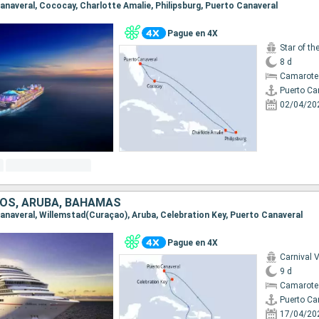
Canaveral, Cococay, Charlotte Amalie, Philipsburg, Puerto Canaveral
Pague en 4X
Star of th
8 d
Camarote
Puerto Ca
02/04/20
OS, ARUBA, BAHAMAS
 Canaveral, Willemstad(Curaçao), Aruba, Celebration Key, Puerto Canaveral
Pague en 4X
Carnival V
9 d
Camarote
Puerto Ca
17/04/20