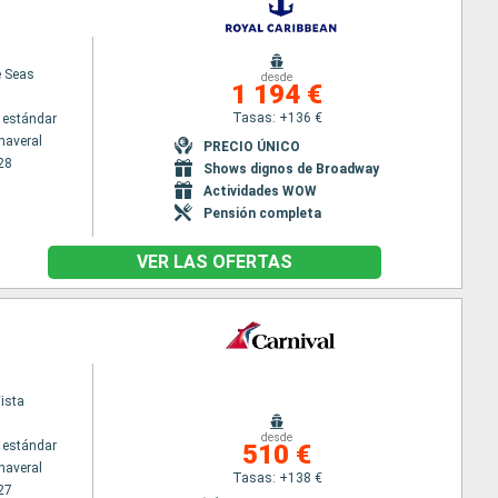
e Seas
desde
1 194 €
Tasas: +136 €
 estándar
naveral
PRECIO ÚNICO
28
Shows dignos de Broadway
Actividades WOW
Pensión completa
VER LAS OFERTAS
ista
desde
 estándar
510 €
naveral
Tasas: +138 €
27