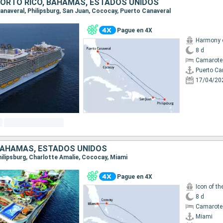
PORTO RICO, BAHAMAS, ESTADOS UNIDOS
Canaveral, Philipsburg, San Juan, Cococay, Puerto Canaveral
Pague en 4X
Harmony o
8 d
Camarote
Puerto Ca
17/04/20
BAHAMAS, ESTADOS UNIDOS
Philipsburg, Charlotte Amalie, Cococay, Miami
Pague en 4X
Icon of th
8 d
Camarote
Miami