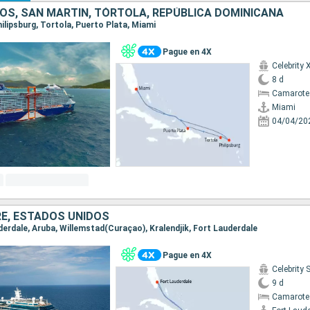
OS, SAN MARTÍN, TÓRTOLA, REPÚBLICA DOMINICANA
Philipsburg, Tortola, Puerto Plata, Miami
Pague en 4X
Celebrity 
8 d
Camarote
Miami
04/04/20
RE, ESTADOS UNIDOS
uderdale, Aruba, Willemstad(Curaçao), Kralendjik, Fort Lauderdale
Pague en 4X
Celebrity 
9 d
Camarote