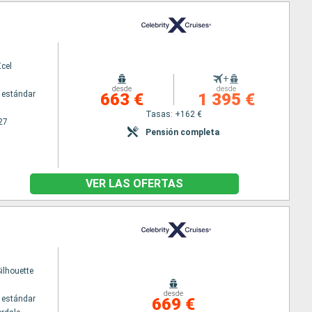
Xcel
+
desde
desde
 estándar
663 €
1 395 €
Tasas: +162 €
27
Pensión completa
VER LAS OFERTAS
Silhouette
desde
 estándar
669 €