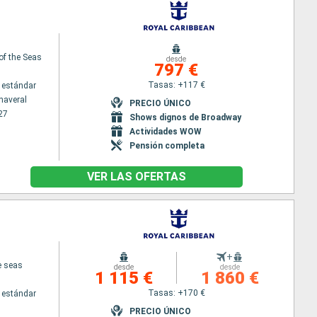
f the Seas
desde
797 €
Tasas: +117 €
 estándar
naveral
PRECIO ÚNICO
27
Shows dignos de Broadway
Actividades WOW
Pensión completa
VER LAS OFERTAS
+
e seas
desde
desde
1 115 €
1 860 €
Tasas: +170 €
 estándar
PRECIO ÚNICO