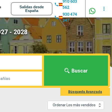
910 603
s
Salidas desde
562
España
930 474
347
027 - 2028
Buscar
añías
Búsqueda Avanzada
Ordenar Los más vendidos