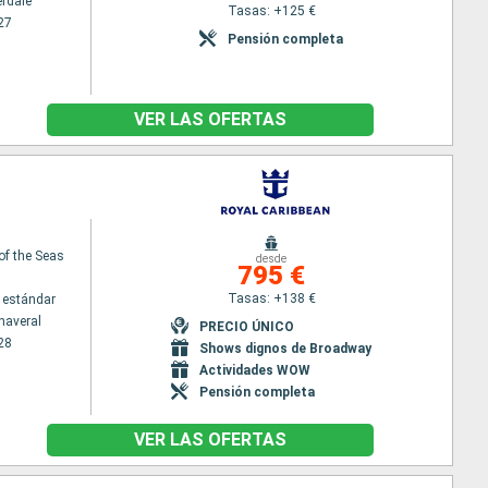
erdale
Tasas: +125 €
27
Pensión completa
VER LAS OFERTAS
f the Seas
desde
795 €
Tasas: +138 €
 estándar
naveral
PRECIO ÚNICO
28
Shows dignos de Broadway
Actividades WOW
Pensión completa
VER LAS OFERTAS