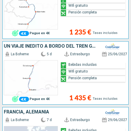
Wifi gratuito
Pensión completa
1 235 €
Tasas incluidas
Pague en 4X
UN VIAJE INÉDITO A BORDO DEL TREN GLACIAR EXPRÉS A TRAVÉS LAS REGIONES MÁS BONITAS DE TRES PAÍSES (FORMULA PUERTO/PUERTO)
La Boheme
5 d
Estrasburgo
25/06/2027
Bebidas incluidas
Wifi gratuito
Pensión completa
1 435 €
Tasas incluidas
Pague en 4X
FRANCIA, ALEMANIA
La Boheme
7 d
Estrasburgo
29/06/2027
Bebidas incluidas