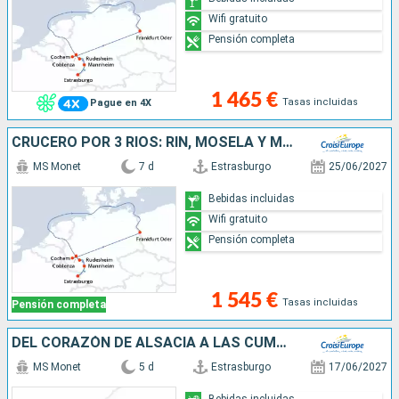
Wifi gratuito
Pensión completa
1 465 €
Tasas incluidas
Pague en 4X
CRUCERO POR 3 RIOS: RIN, MOSELA Y MENO (FORMULA PUERTO/PUERTO)
MS Monet
7 d
Estrasburgo
25/06/2027
Bebidas incluidas
Wifi gratuito
Pensión completa
1 545 €
Tasas incluidas
Pensión completa
DEL CORAZÓN DE ALSACIA A LAS CUMBRES DE LOS ALPES SUIZOS (FORMULA PUERTO/PUERTO)
MS Monet
5 d
Estrasburgo
17/06/2027
Bebidas incluidas