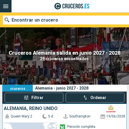
Encontrar un crucero
Nuestros destinos
Cruceros Alemania salida en junio 2027 - 2028
29 cruceros encontrados
Fecha de salida
Puertos
Compañías
29
Sus criterios de búsqueda:
Alemania - junio 2027 - 2028
cruceros
Buscar
Filtrar
Ordenar
ALEMANIA, REINO UNIDO
Queen Mary 2
5 d
Southampton
19/06/2028
Pensión completa