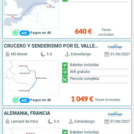
Tasas
640 €
Pague en 4X
incluidas
CRUCERO Y SENDERISMO POR EL VALLE DEL RIN ¿ HISTORIA, TRADICIONES Y AMBIENTE RENANO (FORMULA PUERTO/PUERTO)
MS Monet
5 d
Estrasburgo
01/06/2027
Bebidas incluidas
Wifi gratuito
Pensión completa
1 049 €
Tasas incluidas
Pague en 4X
ALEMANIA, FRANCIA
Leonard de Vinci
5 d
Estrasburgo
07/06/2027
Bebidas incluidas