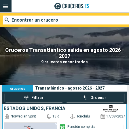
Encontrar un crucero
Cruceros Transatlántico salida en agosto 2026 -
Nuestros destinos
2027
9 cruceros encontrados
Fecha de salida
Puertos
Compañías
9
Sus criterios de búsqueda:
Transatlántico - agosto 2026 - 2027
cruceros
Buscar
Filtrar
Ordenar
ESTADOS UNIDOS, FRANCIA
Norwegian Spirit
13 d
Honolulu
17/08/2027
Pensión completa