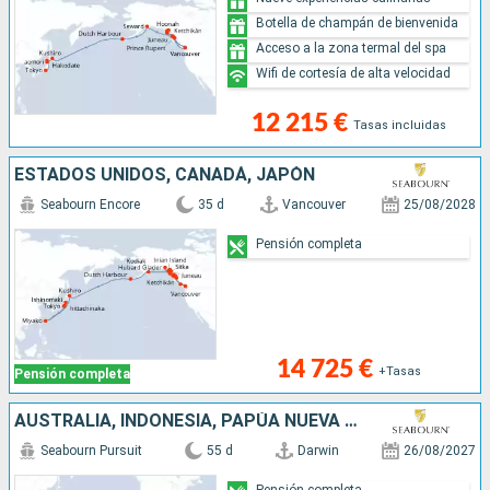
Botella de champán de bienvenida
Acceso a la zona termal del spa
Wifi de cortesía de alta velocidad
12 215 €
Tasas incluidas
ESTADOS UNIDOS, CANADÁ, JAPÓN
Seabourn Encore
35 d
Vancouver
25/08/2028
Pensión completa
14 725 €
+Tasas
Pensión completa
AUSTRALIA, INDONESIA, PAPÚA NUEVA GUINEA, ISLAS SALOMON, VANUATU, FIDJI (ISLAS), TONGA, SAMOA, ILES COOK, FRANCIA, REINO UNIDO, CHILE
Seabourn Pursuit
55 d
Darwin
26/08/2027
Pensión completa