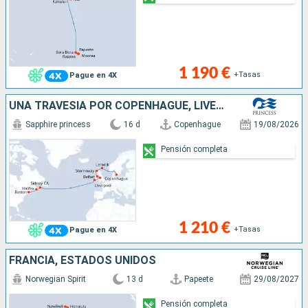
1 190 €
+Tasas
Pague en 4X
UNA TRAVESÍA POR COPENHAGUE, LIVERPOOL Y
Sapphire princess
16 d
Copenhague
19/08/2026
Pensión completa
1 210 €
+Tasas
Pague en 4X
FRANCIA, ESTADOS UNIDOS
Norwegian Spirit
13 d
Papeete
29/08/2027
Pensión completa