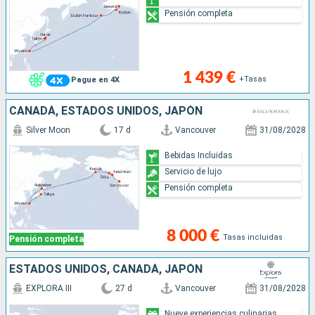
Pensión completa
1 439 €
+Tasas
Pague en 4X
CANADÁ, ESTADOS UNIDOS, JAPÓN
Silver Moon
17 d
Vancouver
31/08/2028
Bebidas Incluidas
Servicio de lujo
Pensión completa
8 000 €
Tasas incluidas
Pensión completa
ESTADOS UNIDOS, CANADÁ, JAPÓN
EXPLORA III
27 d
Vancouver
31/08/2028
Nueve experiencias culinarias