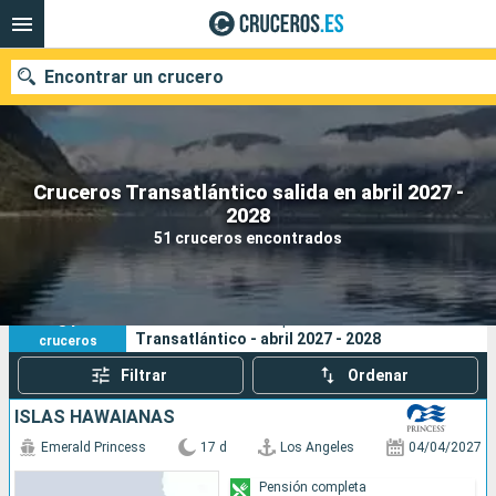
Encontrar un crucero
Cruceros Transatlántico salida en abril 2027 -
Nuestros destinos
2028
51 cruceros encontrados
Fecha de salida
Puertos
Compañías
51
Sus criterios de búsqueda:
Transatlántico - abril 2027 - 2028
cruceros
Buscar
Filtrar
Ordenar
ISLAS HAWAIANAS
Emerald Princess
17 d
Los Angeles
04/04/2027
Pensión completa