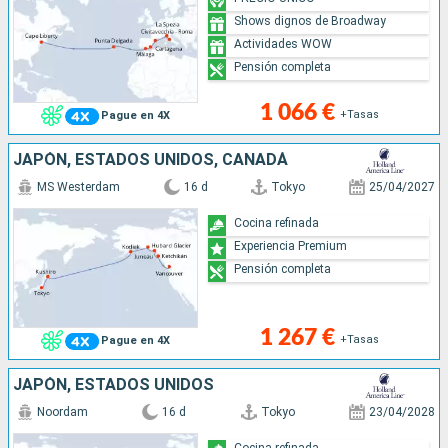
Shows dignos de Broadway
Actividades WOW
Pensión completa
1 066 €
+Tasas
Pague en 4X
JAPÓN, ESTADOS UNIDOS, CANADÁ
MS Westerdam
16 d
Tokyo
25/04/2027
Cocina refinada
Experiencia Premium
Pensión completa
1 267 €
+Tasas
Pague en 4X
JAPÓN, ESTADOS UNIDOS
Noordam
16 d
Tokyo
23/04/2028
Cocina refinada