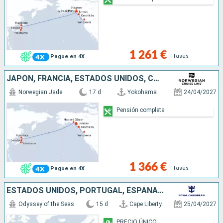
1 261 €
+Tasas
Pague en 4X
JAPÓN, FRANCIA, ESTADOS UNIDOS, CANADÁ
Norwegian Jade
17 d
Yokohama
24/04/2027
Pensión completa
1 366 €
+Tasas
Pague en 4X
ESTADOS UNIDOS, PORTUGAL, ESPAÑA, ITALIA
Odyssey of the Seas
15 d
Cape Liberty
25/04/2027
PRECIO ÚNICO