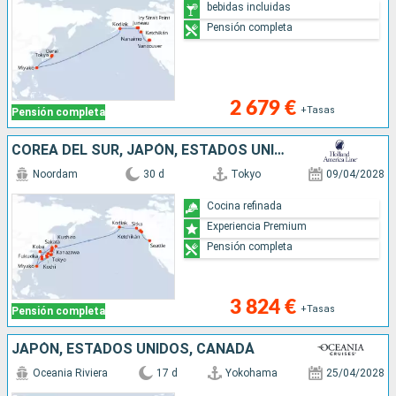
bebidas incluidas
Pensión completa
2 679 €
+Tasas
Pensión completa
COREA DEL SUR, JAPÓN, ESTADOS UNIDOS
Noordam
30 d
Tokyo
09/04/2028
Cocina refinada
Experiencia Premium
Pensión completa
3 824 €
+Tasas
Pensión completa
JAPÓN, ESTADOS UNIDOS, CANADÁ
Oceania Riviera
17 d
Yokohama
25/04/2028