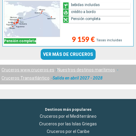
bebidas incluidas
crédito a bordo
Pensión completa
9 159 €
Tasas incluidas
Pensión completa
VER MÁS DE CRUCEROS
Cruceros www.cruceros.es
Nuestros destinos marítimos
Cruceros Transatlántico
Salida en abril 2027 - 2028
Destinos más populares
Cruceros por el Mediterráneo
Cruceros por las Islas Griegas
Cruceros por el Caribe