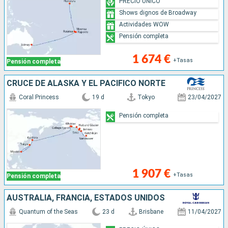
PRECIO ÚNICO
Shows dignos de Broadway
Actividades WOW
Pensión completa
1 674 €
+Tasas
Pensión completa
CRUCE DE ALASKA Y EL PACÍFICO NORTE
Coral Princess
19 d
Tokyo
23/04/2027
Pensión completa
1 907 €
+Tasas
Pensión completa
AUSTRALIA, FRANCIA, ESTADOS UNIDOS
Quantum of the Seas
23 d
Brisbane
11/04/2027