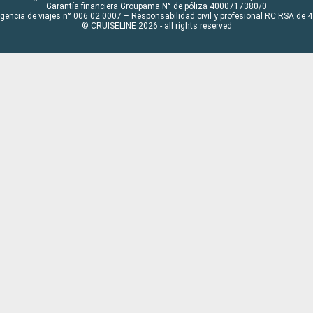
Garantía financiera Groupama N° de póliza 4000717380/0
Agencia de viajes n° 006 02 0007 – Responsabilidad civil y profesional RC RSA de
© CRUISELINE 2026 - all rights reserved