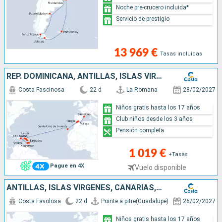
Noche pre-crucero incluida*
Servicio de prestigio
13 969 €
Tasas incluidas
REP. DOMINICANA, ANTILLAS, ISLAS VÍRGENES, CANARIAS, MARRUECOS, ESPAÑA
Costa Fascinosa
22 d
La Romana
28/02/2027
Niños gratis hasta los 17 años
Club niños desde los 3 años
Pensión completa
1 019 €
+Tasas
Pague en 4X
Vuelo disponible
ANTILLAS, ISLAS VÍRGENES, CANARIAS, MARRUECOS, ESPAÑA
Costa Favolosa
22 d
Pointe a pitre(Guadalupe)
26/02/2027
Niños gratis hasta los 17 años