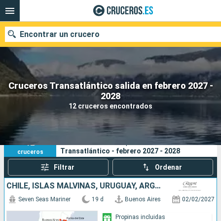
Encontrar un crucero
Cruceros Transatlántico salida en febrero 2027 -
Nuestros destinos
2028
12 cruceros encontrados
Fecha de salida
Puertos
Compañías
12
Sus criterios de búsqueda:
Transatlántico - febrero 2027 - 2028
cruceros
Buscar
Filtrar
Ordenar
CHILE, ISLAS MALVINAS, URUGUAY, ARGENTINA
Seven Seas Mariner
19 d
Buenos Aires
02/02/2027
Propinas incluidas