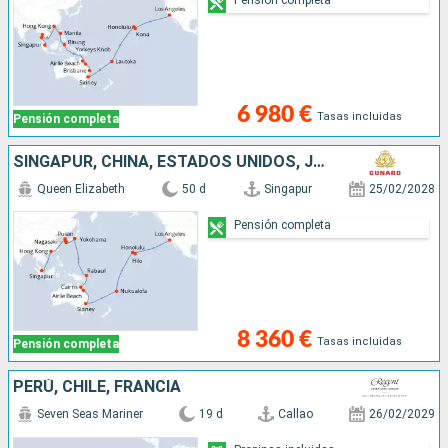
6 980 €
Tasas incluidas
Pensión completa
SINGAPUR, CHINA, ESTADOS UNIDOS, JAPÓN, PAPÚA NUEVA GUINEA, AUSTRALIA, TONGA, FRANCIA
Queen Elizabeth
50 d
Singapur
25/02/2028
Pensión completa
8 360 €
Tasas incluidas
Pensión completa
PERÚ, CHILE, FRANCIA
Seven Seas Mariner
19 d
Callao
26/02/2029