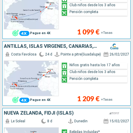
Club niños desde los 3 años
Pensión completa
1 099 €
+Tasas
Pague en 4X
ANTILLAS, ISLAS VÍRGENES, CANARIAS, MARRUECOS, ESPAÑA, FRANCIA, ITALIA
Costa Favolosa
24 d
Pointe a pitre(Guadalupe)
26/02/2027
Niños gratis hasta los 17 años
Club niños desde los 3 años
Pensión completa
1 209 €
+Tasas
Pague en 4X
NUEVA ZELANDA, FIDJI (ISLAS)
Le Soleal
8 d
Dunedin
15/02/2027
Bebidas Incluidas*