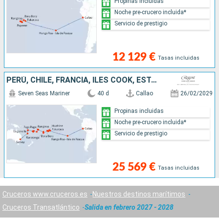
Propinas incluidas
Noche pre-crucero incluida*
Servicio de prestigio
12 129 €
Tasas incluidas
PERÚ, CHILE, FRANCIA, ILES COOK, ESTADOS UNIDOS, SAMOA, TONGA, FIDJI (ISLAS), VANUATU, NUEVA CALEDONIA, AUSTRALIA
Seven Seas Mariner
40 d
Callao
26/02/2029
Propinas incluidas
Noche pre-crucero incluida*
Servicio de prestigio
25 569 €
Tasas incluidas
Cruceros www.cruceros.es
Nuestros destinos marítimos
Cruceros Transatlántico
Salida en febrero 2027 - 2028