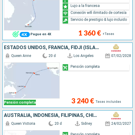
Lujo a la francesa
Conexión wifi ilimitado de cortesía
Servicio de prestigio & lujo incluido
1 360 €
+Tasas
Pague en 4X
ESTADOS UNIDOS, FRANCIA, FIDJI (ISLAS), AUSTRALIA
Queen Anne
20 d
Los Angeles
07/02/2028
Pensión completa
3 240 €
Tasas incluidas
Pensión completa
AUSTRALIA, INDONESIA, FILIPINAS, CHINA
Queen Victoria
20 d
Sidney
24/02/2027
Pensión completa