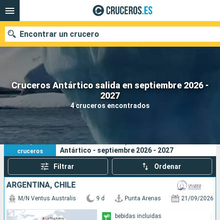
Encontrar un crucero
Cruceros Antártico salida en septiembre 2026 -
Nuestros destinos
2027
4 cruceros encontrados
Fecha de salida
Puertos
Compañías
4
Sus criterios de búsqueda:
Antártico - septiembre 2026 - 2027
cruceros
Buscar
Filtrar
Ordenar
ARGENTINA, CHILE
M/N Ventus Australis
9 d
Punta Arenas
21/09/2026
bebidas incluidas