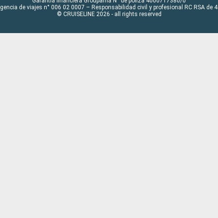
Garantía financiera Groupama N° de póliza 4000717380/0
Agencia de viajes n° 006 02 0007 – Responsabilidad civil y profesional RC RSA de
© CRUISELINE 2026 - all rights reserved