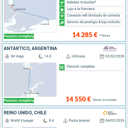
Bebidas Incluidas*
Lujo a la francesa
Conexión wifi ilimitado de cortesía
Servicio de prestigio & lujo incluido
14 285 €
+Tasas
Pensión completa
ANTÁRTICO, ARGENTINA
SH Vega
14 d
Ushuaia
02/02/2028
Pensión completa
14 550 €
Tasas incluidas
Pensión completa
REINO UNIDO, CHILE
World Voyager
8 d
Punta Arenas
04/02/2029