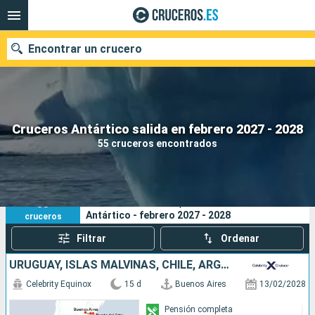
Encontrar un crucero
Nuestros destinos
Cruceros Antártico salida en febrero 2027 - 2028
55 cruceros encontrados
Fecha de salida
Puertos
Compañías
55
Sus criterios de búsqueda:
Antártico - febrero 2027 - 2028
cruceros
Buscar
Filtrar
Ordenar
URUGUAY, ISLAS MALVINAS, CHILE, ARGENTINA
Celebrity Equinox
15 d
Buenos Aires
13/02/2028
Pensión completa