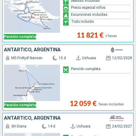
bebidas incluidas
Precio especial niños
Excursiones incluidas
Todo incluido
11 821 €
+Tasas
Pensión completa
ANTÁRTICO, ARGENTINA
MS Fridtjof Nansen
15 d
Ushuaia
12/02/2028
Pensión completa
12 059 €
Tasas incluidas
Pensión completa
ANTÁRTICO, ARGENTINA
SH Diana
14 d
Ushuaia
24/02/2027