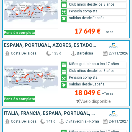
Club niños desde los 3 años
Pensión completa
salidas desde España
17 649 €
+Tasas
Pensión completa
ESPAÑA, PORTUGAL, AZORES, ESTADOS UNIDOS, FLORIDA (USA), MÉJICO, ESTADOS UNITOS, HAWÁI, POLINESIA, FIJI, AUSTRALIA, JAPÓN, COREA DEL SUR, TAIWÁN, SUDÁFRICA
Costa Deliziosa
135 d
Barcelona
27/11/2026
Niños gratis hasta los 17 años
Club niños desde los 3 años
Pensión completa
salidas desde España
18 049 €
+Tasas
Pensión completa
Vuelo disponible
ITALIA, FRANCIA, ESPAÑA, PORTUGAL, AZORES, ESTADOS UNIDOS, FLORIDA (USA), PANAMA, ESTADOS UNITOS, HAWÁI, NUEVA ZELANDA, AUSTRALIA, JAPÓN, MALASIA, SUDÁFRICA
Costa Deliziosa
141 d
Civitavecchia - Roma
24/11/2027
Niños gratis hasta los 17 años