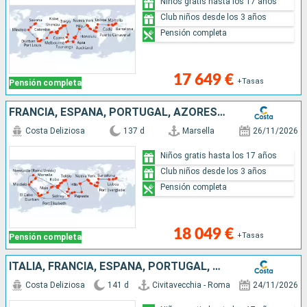
Niños gratis hasta los 17 años
Club niños desde los 3 años
Pensión completa
17 649 €
+Tasas
Pensión completa
FRANCIA, ESPAÑA, PORTUGAL, AZORES, ESTADOS UNIDOS, FLORIDA (USA), MÉJICO, ESTADOS UNITOS, HAWÁI, POLINESIA, FIJI, AUSTRALIA, JAPÓN, COREA DEL SUR, SUDÁFRICA
Costa Deliziosa
137 d
Marsella
26/11/2026
Niños gratis hasta los 17 años
Club niños desde los 3 años
Pensión completa
18 049 €
+Tasas
Pensión completa
ITALIA, FRANCIA, ESPAÑA, PORTUGAL, AZORES, ESTADOS UNIDOS, FLORIDA (USA), MÉJICO, ESTADOS UNITOS, HAWÁI, POLINESIA, FIJI, AUSTRALIA, JAPÓN, SUDÁFRICA
Costa Deliziosa
141 d
Civitavecchia - Roma
24/11/2026