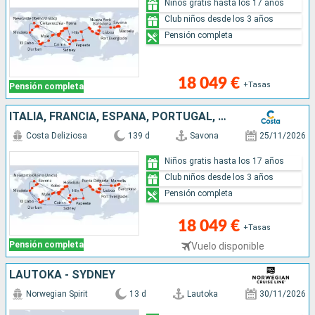
Niños gratis hasta los 17 años
Club niños desde los 3 años
Pensión completa
18 049 €
+Tasas
Pensión completa
ITALIA, FRANCIA, ESPAÑA, PORTUGAL, AZORES, ESTADOS UNIDOS, FLORIDA (USA), MÉJICO, ESTADOS UNITOS, HAWÁI, POLINESIA, FIJI, AUSTRALIA, JAPÓN, SUDÁFRICA
Costa Deliziosa
139 d
Savona
25/11/2026
Niños gratis hasta los 17 años
Club niños desde los 3 años
Pensión completa
18 049 €
+Tasas
Pensión completa
Vuelo disponible
LAUTOKA - SYDNEY
Norwegian Spirit
13 d
Lautoka
30/11/2026