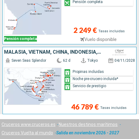
Pensión completa
2 249 €
Tasas incluidas
Pensión completa
Vuelo disponible
MALASIA, VIETNAM, CHINA, INDONESIA, TAILANDIA, TAIWÁN, FILIPINAS, JAPÓN, BRUNEI, COREA DEL SUR, SINGAPUR
Seven Seas Splendor
62 d
Tokyo
04/11/2028
Propinas incluidas
Noche pre-crucero incluida*
Servicio de prestigio
46 789 €
Tasas incluidas
Cruceros www.cruceros.es
Nuestros destinos marítimos
Cruceros Vuelta al mundo
Salida en noviembre 2026 - 2027