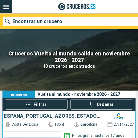
Encontrar un crucero
Cruceros Vuelta al mundo salida en noviembre
Nuestros destinos
2026 - 2027
10 cruceros encontrados
Fecha de salida
Puertos
Compañías
10
Sus criterios de búsqueda:
Vuelta al mundo - noviembre 2026 - 2027
cruceros
Buscar
Filtrar
Ordenar
ESPAÑA, PORTUGAL, AZORES, ESTADOS UNIDOS, FLORIDA (USA), PANAMA, MÉJICO, ESTADOS UNITOS, HAWÁI, FIJI, NUEVA ZELANDA, AUSTRALIA, JAPÓN, MALASIA, SUDÁFRICA
Costa Deliziosa
135 d
Barcelona
27/11/2027
Niños gratis hasta los 17 años