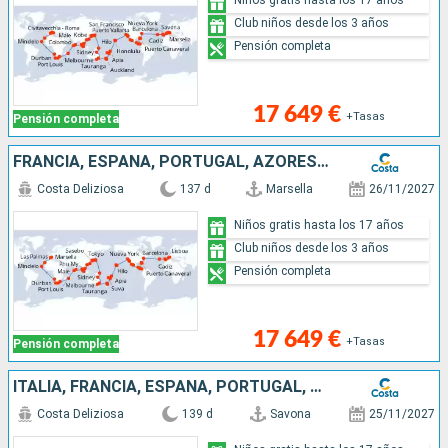
Club niños desde los 3 años
Pensión completa
17 649 €
+Tasas
Pensión completa
FRANCIA, ESPAÑA, PORTUGAL, AZORES, ESTADOS UNIDOS, FLORIDA (USA), PANAMA, MÉJICO, ESTADOS UNITOS, HAWÁI, NUEVA ZELANDA, AUSTRALIA, JAPÓN, MALASIA, SUDÁFRICA
Costa Deliziosa
137 d
Marsella
26/11/2027
Niños gratis hasta los 17 años
Club niños desde los 3 años
Pensión completa
17 649 €
+Tasas
Pensión completa
ITALIA, FRANCIA, ESPAÑA, PORTUGAL, AZORES, ESTADOS UNIDOS, FLORIDA (USA), PANAMA, ESTADOS UNITOS, HAWÁI, NUEVA ZELANDA, AUSTRALIA, JAPÓN, MALASIA, SUDÁFRICA
Costa Deliziosa
139 d
Savona
25/11/2027