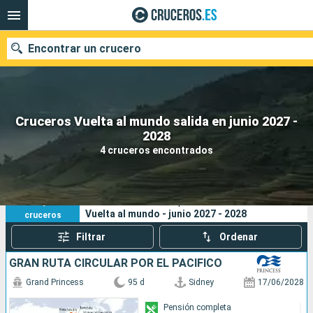
Encontrar un crucero
Cruceros Vuelta al mundo salida en junio 2027 -
Nuestros destinos
2028
4 cruceros encontrados
Fecha de salida
Puertos
Compañías
4
Sus criterios de búsqueda:
Vuelta al mundo - junio 2027 - 2028
cruceros
Buscar
Filtrar
Ordenar
GRAN RUTA CIRCULAR POR EL PACÍFICO
Grand Princess
95 d
Sidney
17/06/2028
Pensión completa