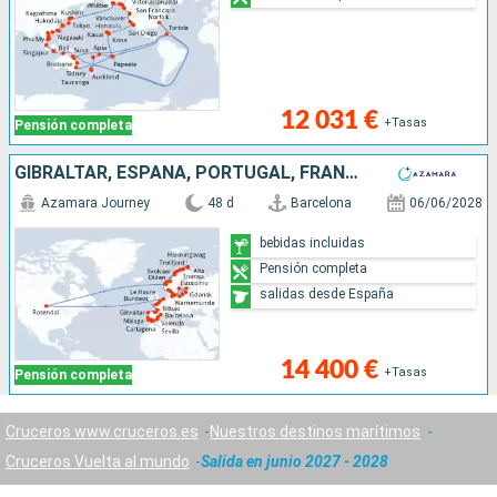
12 031 €
+Tasas
Pensión completa
GIBRALTAR, ESPAÑA, PORTUGAL, FRANCIA, REINO UNIDO, PAISES BAJOS, NORUEGA, DINAMARCA, ALEMANIA, POLONIA, LITUANIA, LETONIA, ESTONIA, SUECIA
Azamara Journey
48 d
Barcelona
06/06/2028
bebidas incluidas
Pensión completa
salidas desde España
14 400 €
+Tasas
Pensión completa
Cruceros www.cruceros.es
Nuestros destinos marítimos
Cruceros Vuelta al mundo
Salida en junio 2027 - 2028