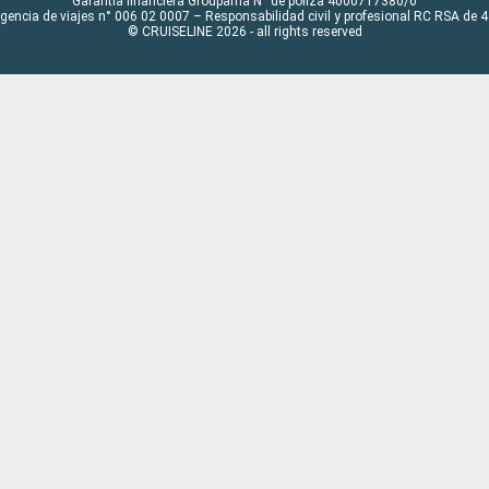
Garantía financiera Groupama N° de póliza 4000717380/0
Agencia de viajes n° 006 02 0007 – Responsabilidad civil y profesional RC RSA de
© CRUISELINE 2026 - all rights reserved