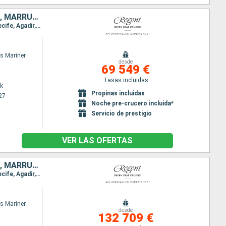
ESTADOS UNIDOS, CANADÁ, ANTIGUA Y BARBUDA, TENERIFE, LANZAROTE, MARRUECOS, PORTUGAL, ESPAÑA, FRANCIA, BÉLGICA, SUECIA, ALEMANIA, POLONIA, LETONIA, ESTONIA, FINLANDIA, DINAMARCA, PAISES BAJOS, NORUEGA,
Itinerario : Nueva York, Halifax, Saint Johns, Punta Delgada, Funchal, Santa Cruz de Tenerife, Arrecife, Agadir, Casablanca, Lisboa, Oporto, La Coruña, Gijón, Bilbao, Burdeos, La Rochelle, St Helier, Le Havre, Dunkerque, Tilbury, Zeebrugge, Ijmuiden, Bremerhaven, Kristiansand, Oslo, Lysekil, Skagen, Gothenburg, Copenhague, Canal de Kiel, Ronne, Gdansk, Liepaja, Riga, Tallin, Hamina, Estocolmo, Helsinki, Visby, Karlskrona, Warnemunde, Arhus, Alborg, Hamburgo, Ijmuiden, Newcastle Upon Tyne, Aberdeen, Invergordon, Kirkwall, Lerwick, Maloy, Eidsdal, Seydisfjordhur, Akureyri, Isafjordhur, Grundarfjordur, Reykjavik, Nuuk, Paamiut, Glasgow, Greencastle, Dun Laoghaire, Liverpool, Bangor, Cork, Southampton
s Mariner
desde
69 549 €
Tasas incluidas
k
Propinas incluidas
27
Noche pre-crucero incluida*
Servicio de prestigio
VER LAS OFERTAS
ESTADOS UNIDOS, CANADÁ, ANTIGUA Y BARBUDA, TENERIFE, LANZAROTE, MARRUECOS, FRANCIA, BÉLGICA, ALEMANIA, DINAMARCA, POLONIA, LETONIA, ESTONIA, FINLANDIA, SUECIA, PAISES BAJOS, NORUEGA, ISLANDIA, GROENLA
Itinerario : Nueva York, Halifax, Saint Johns, Punta Delgada, Funchal, Santa Cruz de Tenerife, Arrecife, Agadir, Casablanca, Lisboa, Oporto, La Coruña, Gijón, Bilbao, Burdeos, La Rochelle, St Helier, Le Havre, Dunkerque, Tilbury, Zeebrugge, Ijmuiden, Bremerhaven, Kristiansand, Oslo, Lysekil, Skagen, Gothenburg, Copenhague, Canal de Kiel, Ronne, Gdansk, Liepaja, Riga, Tallin, Hamina, Estocolmo, Helsinki, Visby, Karlskrona, Warnemunde, Arhus, Alborg, Hamburgo, Ijmuiden, Newcastle Upon Tyne, Aberdeen, Invergordon, Kirkwall, Lerwick, Maloy, Eidsdal, Seydisfjordhur, Akureyri, Isafjordhur, Grundarfjordur, Reykjavik, Nuuk, Paamiut, Glasgow, Greencastle, Dun Laoghaire, Liverpool, Bangor, Cork, Southampton, Honfleur, Puerto de San Pedro, St. Malo, Brest, Burdeos, Biarritz, Bilbao, La Coruña, Lisboa, Portimao, Cadiz, Tánger, Málaga, Cartagena, Alicante, Ibiza, Palma de Mallorca, Barcelona, Palamos, Saint Tropez, Monaco Monte-Carlo, Portofino, Florence/Pise (Livourne), Ajaccio, Bastia, Golfo Aranci, Civitavecchia - Roma, Salerno, Messine, La Valetta, Kotor, Dubrovnik, Rijeka, Fusina, Rijeka, Split, Bari, Igoumenitsa, Katakolon, Monemvasia, Mykonos, El Pireo Atenas, Chania, Santoríni, Mykonos, Bodrum, Kusadasi, Dikili, Bozcaada, Estambul, Rodas, Limassol, Haifa, Ashdod, Alejandria, El Pireo Atenas, Mykonos, Katakolon, Trapani, La Goulette, La Valetta, Heraklion, Kusadasi, El Pireo Atenas
s Mariner
desde
132 709 €