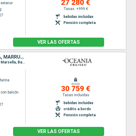
27 280 €
exterior
Tasas: +999 €
g
27
bebidas incluidas
Pensión completa
VER LAS OFERTAS
ITALIA, ESLOVENIA, CROACIA, MONTENEGRO, GRECIA, MALLORCA, ESPAÑA, MARRUECOS, PORTUGAL, FRANCIA, PAISES BAJOS, ALEMANIA, BÉLGICA, AUSTRALIA, REINO UNIDO, IRLANDA, DINAMARCA, FINLANDIA, ESTONIA, LETONIA
Itinerario : Trieste, Koper, Zadar, Kotor, Corfú, Argostoli, Catania, Salerno, Civitavecchia - Roma, Marsella, Barcelona, Palma de Mallorca, Valencia, Cartagena, Alicante, Motril, Tánger, Sevilla, Casablanca, Portimao, Oporto, Lisboa, Oporto, Vigo, La Coruña, Gijón, Bilbao, Pauillac, Puerto de San Pedro, Le Havre, Rotterdam, Ijmuiden, Hamburgo, Zeebrugge, Southampton, Newcastle, Queensferry, Aberdeen, Lerwick, Fowey, Stornoway, Belfast, Liverpool, Cork, Falmouth, Southampton, Skagen, Copenhague, Estocolmo, Helsinki, Tallin, Riga, Visby, Warnemunde, Arhus, Southampton
Marina
desde
30 759 €
con balcón
Tasas incluidas
bebidas incluidas
27
crédito a bordo
Pensión completa
VER LAS OFERTAS