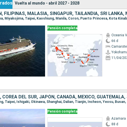
rados
Vuelta al mundo - abril 2027 - 2028
Pensión completa
Oceania V
66 d
Camarote 
Yokoham
11/04/20
Pensión completa
Azamara 
88 d