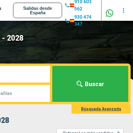
910 603
s
Salidas desde
562
España
930 474
347
 - 2028
Buscar
añías
Búsqueda Avanzada
028