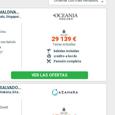
Ordenar Los más vendidos
JAPÓN, TAIWÁN, FILIPINAS, MALASIA, SINGAPUR, TAILANDIA, SRI LANKA, MALDIVAS, INDIA, EMIRATOS ÁRABES UNIDOS, QATAR, OMAN, ARABIA SAUDÍ, EGIPTO, JORDANIE, CHIPRE, TURQUÍA, GRECIA, ESLOVENIA, ITALIA, CRO
Itinerario : Yokohama, Miyakojima, Taipei, Kaoshiung, Manila, Coron, Puerto Princesa, Kota Kinabalu, Singapur, Port Klang, Penang, Phuket, , Male, Mumbai, Dubai, Abu Dhabi, Doha, Dubai, Salaalah, Djedda, Safaga, Aqaba, Sharm El Sheikh, Sokhna, Limassol, Rodas, Efeso, El Pireo Atenas, Igoumenitsa, Bari, Zadar, Koper, Ravenna, Split, Dubrovnik, La Valetta, Messine, Sorrento, Civitavecchia - Roma
ista
desde
29 139 €
con balcón
Tasas incluidas
a
bebidas incluidas
27
crédito a bordo
Pensión completa
VER LAS OFERTAS
TAIWÁN, CHINA, COREA DEL SUR, JAPÓN, CANADÁ, MÉXICO, GUATEMALA, SALVADOR, COSTA RICA, PANAMÁ, COLOMBIA, ESTADOS UNIDOS, IRLANDA, FRANCIA, REINO UNIDO
Itinerario : Hong Kong, Taipei, Ishigaki, Okinawa, Shanghai, Dalian, Tianjin, Incheon, Yeosu, Busan, Hakata, kitakyushu, Hiroshima, Beppu, Kochi, Kobe, Shimizu, Tokyo, Oarai, Miyako, Kodiak, Juneau, Icy Strait Point, Ketchikán, Nanaimo, Vancouver, Seattle, Victoria, Astoria, San Francisco, San Diego, Cabo san Lucas, Acapulco, Puerto Quetzal, Acajutla, Puntarenas, Canal de Panama, Cartagena de Indias, Miami, Nueva York, Newport - port (Rhode Island), Canal del cabo cod, Boston, Halifax, Saint John, Cobh, Plymouth, Le Havre, Tilbury
Quest
desde