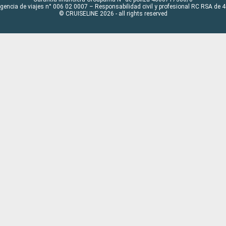
Agencia de viajes n° 006 02 0007 – Responsabilidad civil y profesional RC RSA de
© CRUISELINE 2026 - all rights reserved