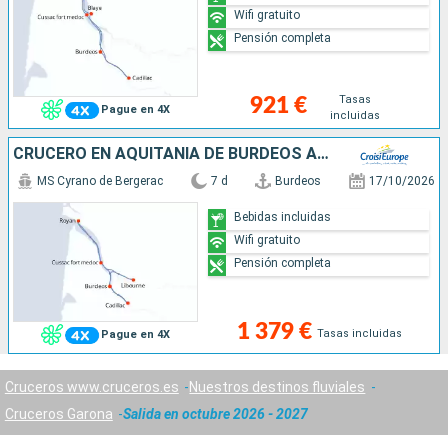
Wifi gratuito
Pensión completa
Tasas
921 €
Pague en 4X
incluidas
CRUCERO EN AQUITANIA DE BURDEOS A ROYAN, EL ESTUARIO DE LA GIRONDA, EL GARONA Y DORDOÑA (FORMULA PUERTO/PUERTO)
MS Cyrano de Bergerac
7 d
Burdeos
17/10/2026
Bebidas incluidas
Wifi gratuito
Pensión completa
1 379 €
Tasas incluidas
Pague en 4X
Cruceros www.cruceros.es
Nuestros destinos fluviales
Cruceros Garona
Salida en octubre 2026 - 2027