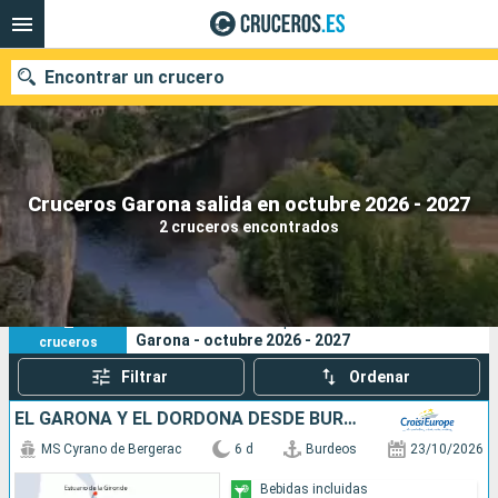
Encontrar un crucero
Nuestros destinos
Cruceros Garona salida en octubre 2026 - 2027
2 cruceros encontrados
Fecha de salida
Puertos
Compañías
2
Sus criterios de búsqueda:
Garona - octubre 2026 - 2027
cruceros
Buscar
Filtrar
Ordenar
EL GARONA Y EL DORDOÑA DESDE BURDEOS (FORMULA PUERTO/PUERTO)
MS Cyrano de Bergerac
6 d
Burdeos
23/10/2026
Bebidas incluidas