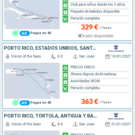
Club para niños desde los 3 años
Paquete de bebidas disponible
Pensión completa
329 €
+Tasas
Pague en 4X
Vuelo disponible
PORTO RICO, ESTADOS UNIDOS, SANTA CRUZ, SAN MARTÍN, ANTIGUA Y BARBUDA, DOMINICA
Vision of the Seas
8 d
San Juan
10/01/2027
PRECIO ÚNICO
Shows dignos de Broadway
Actividades WOW
Pensión completa
363 €
+Tasas
Pague en 4X
PORTO RICO, TÓRTOLA, ANTIGUA Y BARBUDA, DOMINICA, SANTA CRUZ, SAN CRISTÓBAL Y NIEVES
Vision of the Seas
8 d
San Juan
31/01/2027
PRECIO ÚNICO