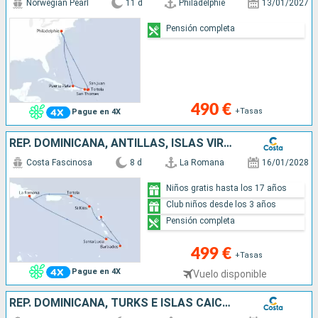
Norwegian Pearl
11 d
Philadelphie
13/01/2027
Pensión completa
490 €
+Tasas
Pague en 4X
REP. DOMINICANA, ANTILLAS, ISLAS VÍRGENES
Costa Fascinosa
8 d
La Romana
16/01/2028
Niños gratis hasta los 17 años
Club niños desde los 3 años
Pensión completa
499 €
+Tasas
Pague en 4X
Vuelo disponible
REP. DOMINICANA, TURKS E ISLAS CAICOS