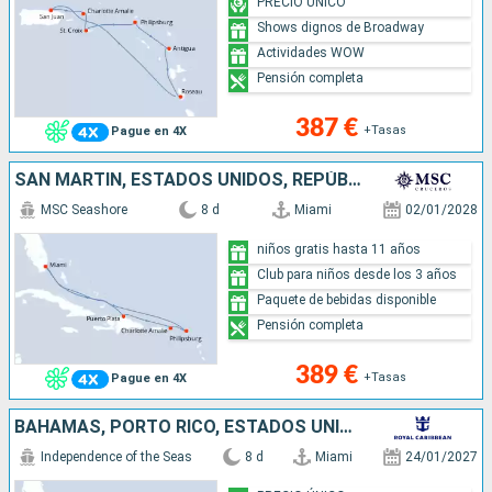
PRECIO ÚNICO
Shows dignos de Broadway
Actividades WOW
Pensión completa
387 €
+Tasas
Pague en 4X
SAN MARTÍN, ESTADOS UNIDOS, REPÚBLICA DOMINICANA
MSC Seashore
8 d
Miami
02/01/2028
niños gratis hasta 11 años
Club para niños desde los 3 años
Paquete de bebidas disponible
Pensión completa
389 €
+Tasas
Pague en 4X
BAHAMAS, PORTO RICO, ESTADOS UNIDOS
Independence of the Seas
8 d
Miami
24/01/2027