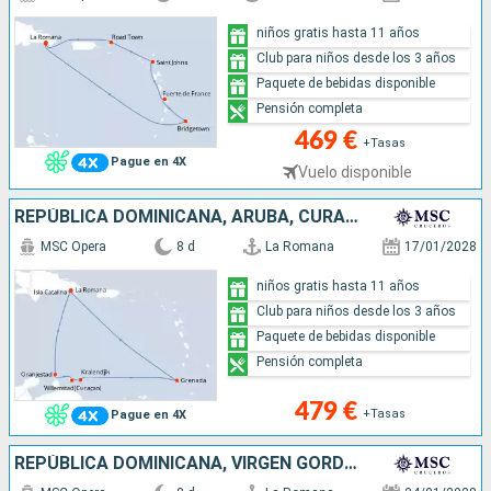
niños gratis hasta 11 años
Club para niños desde los 3 años
Paquete de bebidas disponible
Pensión completa
469 €
+Tasas
Pague en 4X
Vuelo disponible
REPÚBLICA DOMINICANA, ARUBA, CURAZAO, BONAIRE, GRENADA
MSC Opera
8 d
La Romana
17/01/2028
niños gratis hasta 11 años
Club para niños desde los 3 años
Paquete de bebidas disponible
Pensión completa
479 €
+Tasas
Pague en 4X
REPÚBLICA DOMINICANA, VIRGEN GORDA, SAN MARTÍN, SAN CRISTÓBAL Y NIEVES, ANTIGUA Y BARBUDA