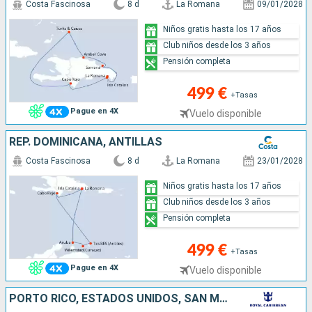
Costa Fascinosa
8 d
La Romana
09/01/2028
Niños gratis hasta los 17 años
Club niños desde los 3 años
Pensión completa
499 €
+Tasas
Pague en 4X
Vuelo disponible
REP. DOMINICANA, ANTILLAS
Costa Fascinosa
8 d
La Romana
23/01/2028
Niños gratis hasta los 17 años
Club niños desde los 3 años
Pensión completa
499 €
+Tasas
Pague en 4X
Vuelo disponible
PORTO RICO, ESTADOS UNIDOS, SAN MARTÍN, ANTIGUA Y BARBUDA, SANTA CRUZ, SAN CRISTÓBAL Y NIEVES