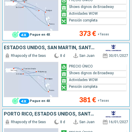
Shows dignos de Broadway
Actividades WOW
Pensión completa
373 €
+Tasas
Pague en 4X
ESTADOS UNIDOS, SAN MARTÍN, SANTA CRUZ, ANTIGUA Y BARBUDA, DOMINICA, PORTO RICO
Rhapsody of the Seas
8 d
San Juan
30/01/2027
PRECIO ÚNICO
Shows dignos de Broadway
Actividades WOW
Pensión completa
381 €
+Tasas
Pague en 4X
PORTO RICO, ESTADOS UNIDOS, SANTA CRUZ, SAN MARTÍN, ANTIGUA Y BARBUDA, DOMINICA
Rhapsody of the Seas
8 d
San Juan
16/01/2027