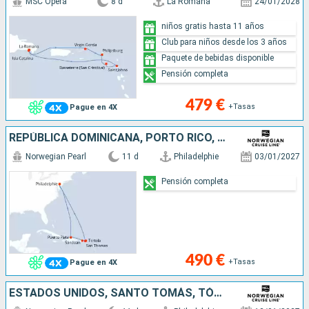
MSC Opera
8 d
La Romana
24/01/2028
niños gratis hasta 11 años
Club para niños desde los 3 años
Paquete de bebidas disponible
Pensión completa
479 €
+Tasas
Pague en 4X
REPÚBLICA DOMINICANA, PORTO RICO, TÓRTOLA, SANTO TOMÁS, ESTADOS UNIDOS
Norwegian Pearl
11 d
Philadelphie
03/01/2027
Pensión completa
490 €
+Tasas
Pague en 4X
ESTADOS UNIDOS, SANTO TOMÁS, TÓRTOLA, PORTO RICO, REPÚBLICA DOMINICANA