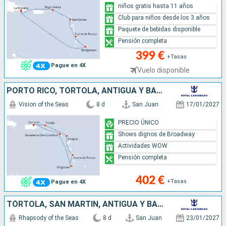
niños gratis hasta 11 años
Club para niños desde los 3 años
Paquete de bebidas disponible
Pensión completa
399 €
+Tasas
Pague en 4X
Vuelo disponible
PORTO RICO, TÓRTOLA, ANTIGUA Y BARBUDA, MARTINICA, SAN VINCENT Y LAS GRANADINAS, SAN CRISTÓBAL Y NIEVES
Vision of the Seas
8 d
San Juan
17/01/2027
PRECIO ÚNICO
Shows dignos de Broadway
Actividades WOW
Pensión completa
402 €
+Tasas
Pague en 4X
TÓRTOLA, SAN MARTÍN, ANTIGUA Y BARBUDA, SAN CRISTÓBAL Y NIEVES, SANTA CRUZ, PORTO RICO
Rhapsody of the Seas
8 d
San Juan
23/01/2027