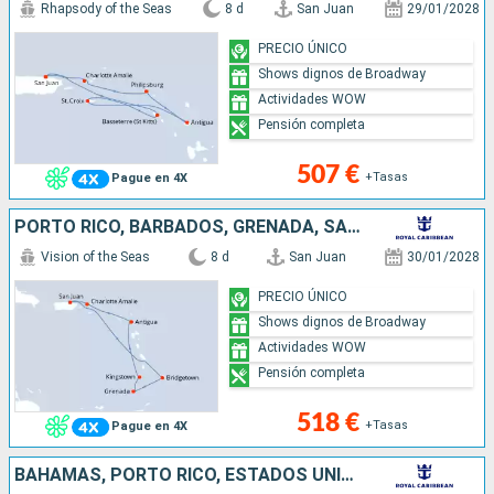
Rhapsody of the Seas
8 d
San Juan
29/01/2028
PRECIO ÚNICO
Shows dignos de Broadway
Actividades WOW
Pensión completa
507 €
+Tasas
Pague en 4X
PORTO RICO, BARBADOS, GRENADA, SAN VINCENT Y LAS GRANADINAS, ANTIGUA Y BARBUDA, ESTADOS UNIDOS
Vision of the Seas
8 d
San Juan
30/01/2028
PRECIO ÚNICO
Shows dignos de Broadway
Actividades WOW
Pensión completa
518 €
+Tasas
Pague en 4X
BAHAMAS, PORTO RICO, ESTADOS UNIDOS