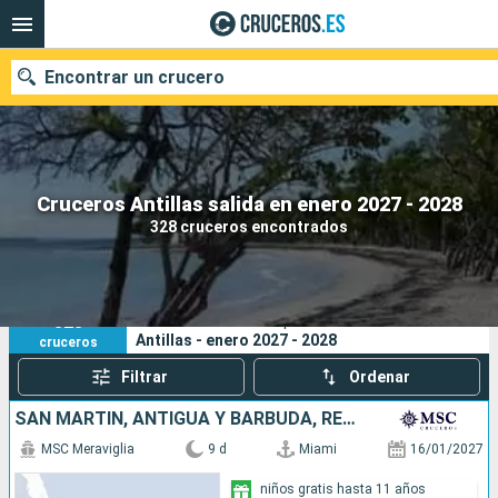
Encontrar un crucero
Nuestros destinos
Cruceros Antillas salida en enero 2027 - 2028
328 cruceros encontrados
Fecha de salida
Puertos
Compañías
328
Sus criterios de búsqueda:
Antillas - enero 2027 - 2028
cruceros
Buscar
Filtrar
Ordenar
SAN MARTÍN, ANTIGUA Y BARBUDA, REPÚBLICA DOMINICANA, ESTADOS UNIDOS
MSC Meraviglia
9 d
Miami
16/01/2027
niños gratis hasta 11 años