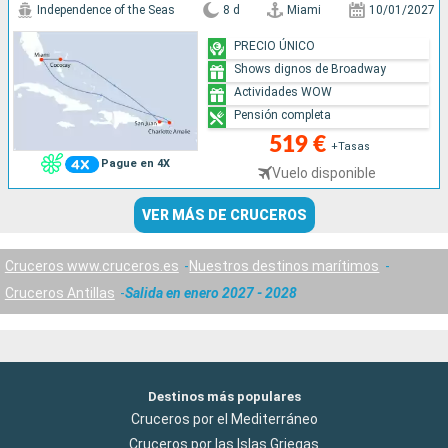
Independence of the Seas
8 d
Miami
10/01/2027
PRECIO ÚNICO
Shows dignos de Broadway
Actividades WOW
Pensión completa
519 €
+Tasas
Pague en 4X
Vuelo disponible
VER MÁS DE CRUCEROS
Cruceros www.cruceros.es
Nuestros destinos marítimos
Cruceros Antillas
Salida en enero 2027 - 2028
Destinos más populares
Cruceros por el Mediterráneo
Cruceros por las Islas Griegas