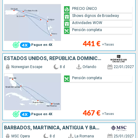
PRECIO ÚNICO
Shows dignos de Broadway
Actividades WOW
Pensión completa
441 €
+Tasas
Pague en 4X
ESTADOS UNIDOS, REPÚBLICA DOMINICANA, SANTO TOMÁS, TÓRTOLA, BAHAMAS
Norwegian Escape
8 d
Orlando
22/01/2027
Pensión completa
467 €
+Tasas
Pague en 4X
BARBADOS, MARTINICA, ANTIGUA Y BARBUDA, TÓRTOLA, REPÚBLICA DOMINICANA
MSC Opera
8 d
La Romana
25/01/2027