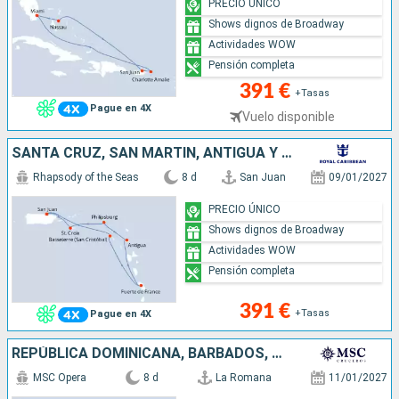
PRECIO ÚNICO
Shows dignos de Broadway
Actividades WOW
Pensión completa
391 €
+Tasas
Pague en 4X
Vuelo disponible
SANTA CRUZ, SAN MARTÍN, ANTIGUA Y BARBUDA, MARTINICA, SAN CRISTÓBAL Y NIEVES, PORTO RICO
Rhapsody of the Seas
8 d
San Juan
09/01/2027
PRECIO ÚNICO
Shows dignos de Broadway
Actividades WOW
Pensión completa
391 €
+Tasas
Pague en 4X
REPÚBLICA DOMINICANA, BARBADOS, MARTINICA, ANTIGUA Y BARBUDA, VIRGEN GORDA
MSC Opera
8 d
La Romana
11/01/2027