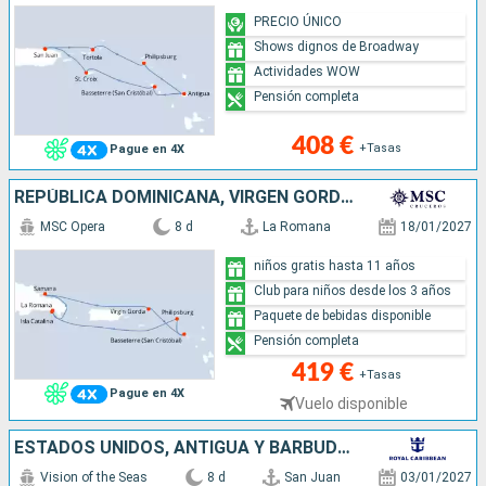
PRECIO ÚNICO
Shows dignos de Broadway
Actividades WOW
Pensión completa
408 €
+Tasas
Pague en 4X
REPÚBLICA DOMINICANA, VIRGEN GORDA, SAN CRISTÓBAL Y NIEVES, SAN MARTÍN
MSC Opera
8 d
La Romana
18/01/2027
niños gratis hasta 11 años
Club para niños desde los 3 años
Paquete de bebidas disponible
Pensión completa
419 €
+Tasas
Pague en 4X
Vuelo disponible
ESTADOS UNIDOS, ANTIGUA Y BARBUDA, DOMINICA, SANTA CRUZ, SAN CRISTÓBAL Y NIEVES, PORTO RICO
Vision of the Seas
8 d
San Juan
03/01/2027