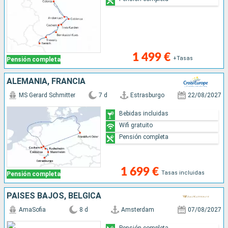
1 499 €
+Tasas
Pensión completa
ALEMANIA, FRANCIA
MS Gerard Schmitter
7 d
Estrasburgo
22/08/2027
Bebidas incluidas
Wifi gratuito
Pensión completa
1 699 €
Tasas incluidas
Pensión completa
PAISES BAJOS, BÉLGICA
AmaSofia
8 d
Amsterdam
07/08/2027
Pensión completa