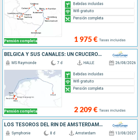
Bebidas incluidas
Wifi gratuito
Pensión completa
1 975 €
Tasas incluidas
Pensión completa
BÉLGICA Y SUS CANALES: UN CRUCERO PARA DESCUBRIR ARTE, PATRIMONIO Y SABORES (FORMULA PUERTO/PUERTO)
MS Raymonde
7 d
HALLE
26/08/2026
Bebidas incluidas
Wifi gratuito
Pensión completa
2 209 €
Tasas incluidas
Pensión completa
LOS TESOROS DEL RIN DE ÁMSTERDAM A BASILEA (FORMULA PUERTO/PUERTO)
Symphonie
8 d
Amsterdam
13/08/2027