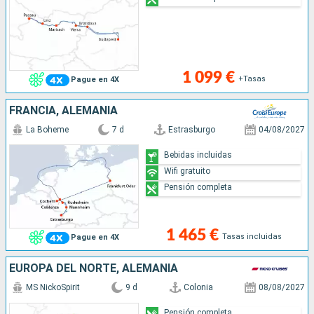
1 099 €
+Tasas
Pague en 4X
FRANCIA, ALEMANIA
La Boheme
7 d
Estrasburgo
04/08/2027
Bebidas incluidas
Wifi gratuito
Pensión completa
1 465 €
Tasas incluidas
Pague en 4X
EUROPA DEL NORTE, ALEMANIA
MS NickoSpirit
9 d
Colonia
08/08/2027
Pensión completa