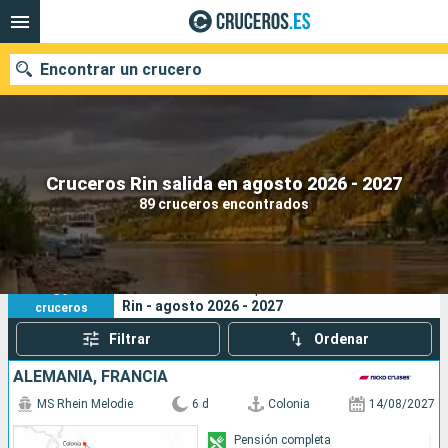
Encontrar un crucero
Nuestros destinos
Cruceros Rin salida en agosto 2026 - 2027
89 cruceros encontrados
Fecha de salida
Puertos
Compañías
89
Sus criterios de búsqueda:
Rin - agosto 2026 - 2027
cruceros
Buscar
Filtrar
Ordenar
ALEMANIA, FRANCIA
MS Rhein Melodie
6 d
Colonia
14/08/2027
Pensión completa