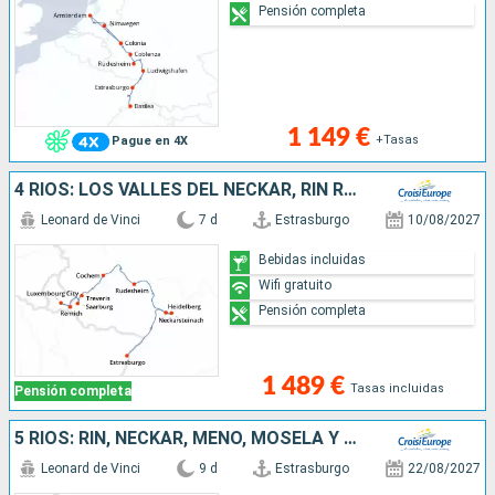
Pensión completa
1 149 €
+Tasas
Pague en 4X
4 RÍOS: LOS VALLES DEL NECKAR, RIN ROMÁNTICO, EL MOSELA Y EL SARRE (FORMULA PUERTO/PUERTO)
Leonard de Vinci
7 d
Estrasburgo
10/08/2027
Bebidas incluidas
Wifi gratuito
Pensión completa
1 489 €
Tasas incluidas
Pensión completa
5 RÍOS: RIN, NECKAR, MENO, MOSELA Y SARRE (FORMULA PUERTO/PUERTO)
Leonard de Vinci
9 d
Estrasburgo
22/08/2027