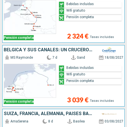
Bebidas incluidas
Wifi gratuito
Pensión completa
2 324 €
Tasas incluidas
Pensión completa
BÉLGICA Y SUS CANALES: UN CRUCERO PARA DESCUBRIR ARTE, PATRIMONIO Y SABORES (FORMULA PUERTO/PUERTO)
MS Raymonde
7 d
Gand
18/08/2027
Bebidas incluidas
Wifi gratuito
Pensión completa
3 039 €
Tasas incluidas
Pensión completa
SUIZA, FRANCIA, ALEMANIA, PAISES BAJOS
AmaSerena
8 d
Basilea
03/08/2027