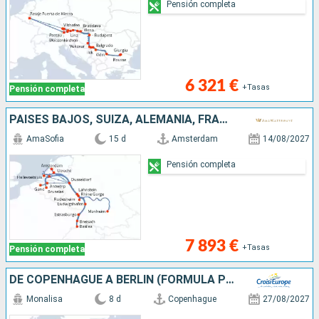
Pensión completa
6 321 €
+Tasas
Pensión completa
PAISES BAJOS, SUIZA, ALEMANIA, FRANCIA, BÉLGICA, REPÚBLICA DOMINICANA
AmaSofia
15 d
Amsterdam
14/08/2027
Pensión completa
7 893 €
+Tasas
Pensión completa
DE COPENHAGUE A BERLÍN (FORMULA PUERTO/PUERTO)
Monalisa
8 d
Copenhague
27/08/2027