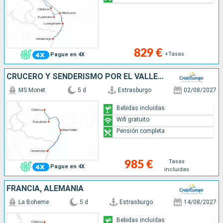
829 €
+Tasas
Pague en 4X
CRUCERO Y SENDERISMO POR EL VALLE DEL RIN ¿ HISTORIA, TRADICIONES Y AMBIENTE RENANO (FORMULA PUERTO/PUERTO)
MS Monet
5 d
Estrasburgo
02/08/2027
Bebidas incluidas
Wifi gratuito
Pensión completa
Tasas
985 €
Pague en 4X
incluidas
FRANCIA, ALEMANIA
La Boheme
5 d
Estrasburgo
14/08/2027
Bebidas incluidas