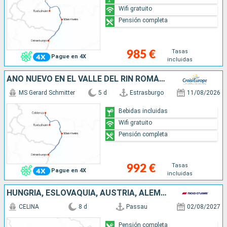
Wifi gratuito
Pensión completa
Tasas
985 €
Pague en 4X
incluidas
AÑO NUEVO EN EL VALLE DEL RIN ROMÁNTICO (FORMULA PUERTO/PUERTO)
MS Gerard Schmitter
5 d
Estrasburgo
11/08/2026
Bebidas incluidas
Wifi gratuito
Pensión completa
Tasas
992 €
Pague en 4X
incluidas
HUNGRÍA, ESLOVAQUIA, AUSTRIA, ALEMANIA
CELINA
8 d
Passau
02/08/2027
Pensión completa