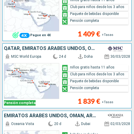
Club para niños desde los 3 años
Paquete de bebidas disponible
Pensión completa
1 409 €
+Tasas
Pague en 4X
QATAR, EMIRATOS ÁRABES UNIDOS, OMAN, EGIPTO, MALTA, ITALIA, FRANCIA, ESPAÑA
MSC World Europa
24 d
Doha
30/03/2028
niños gratis hasta 11 años
Club para niños desde los 3 años
Paquete de bebidas disponible
Pensión completa
1 839 €
+Tasas
Pensión completa
EMIRATOS ÁRABES UNIDOS, OMAN, ARABIA SAUDÍ, JORDANIE, EGIPTO, TURQUÍA
Oceania Vista
20 d
Dubai
02/03/2028