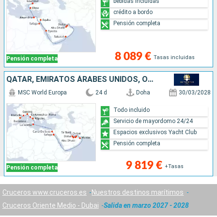
bebidas incluidas
crédito a bordo
Pensión completa
8 089 €
Tasas incluidas
Pensión completa
QATAR, EMIRATOS ÁRABES UNIDOS, OMAN, EGIPTO, MALTA, ITALIA, FRANCIA, ESPAÑA
MSC World Europa
24 d
Doha
30/03/2028
Todo incluido
Servicio de mayordomo 24/24
Espacios exclusivos Yacht Club
Pensión completa
9 819 €
+Tasas
Pensión completa
Cruceros www.cruceros.es
Nuestros destinos marítimos
Cruceros Oriente Medio - Dubai
Salida en marzo 2027 - 2028