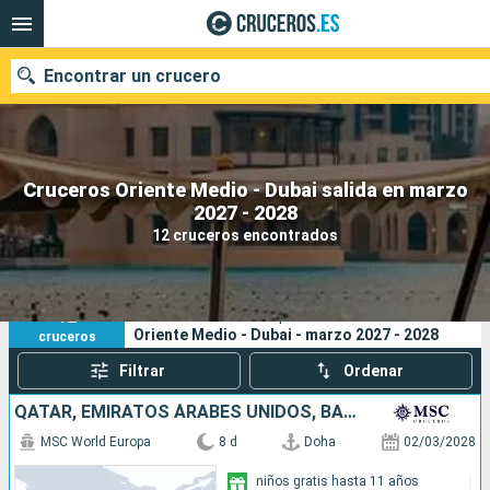
Encontrar un crucero
Cruceros Oriente Medio - Dubai salida en marzo
Nuestros destinos
2027 - 2028
12 cruceros encontrados
Fecha de salida
Puertos
Compañías
12
Sus criterios de búsqueda:
Oriente Medio - Dubai - marzo 2027 - 2028
cruceros
Buscar
Filtrar
Ordenar
QATAR, EMIRATOS ÁRABES UNIDOS, BAHREÏN
MSC World Europa
8 d
Doha
02/03/2028
niños gratis hasta 11 años