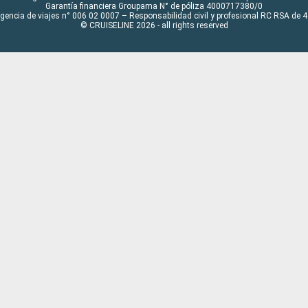
Garantía financiera Groupama N° de póliza 4000717380/0
Agencia de viajes n° 006 02 0007 – Responsabilidad civil y profesional RC RSA de
© CRUISELINE 2026 - all rights reserved