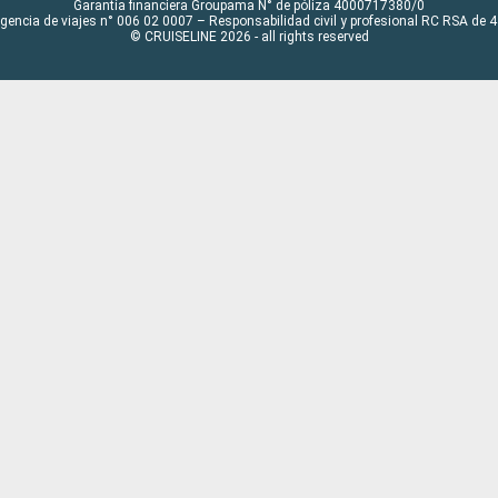
Garantía financiera Groupama N° de póliza 4000717380/0
Agencia de viajes n° 006 02 0007 – Responsabilidad civil y profesional RC RSA de
© CRUISELINE 2026 - all rights reserved