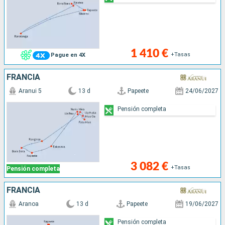
1 410 €
+Tasas
Pague en 4X
FRANCIA
Aranui 5
13 d
Papeete
24/06/2027
Pensión completa
3 082 €
+Tasas
Pensión completa
FRANCIA
Aranoa
13 d
Papeete
19/06/2027
Pensión completa