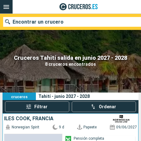
Encontrar un crucero
Nuestros destinos
Cruceros Tahití salida en junio 2027 - 2028
8 cruceros encontrados
Fecha de salida
Puertos
Compañías
8
Sus criterios de búsqueda:
Tahití - junio 2027 - 2028
cruceros
Buscar
Filtrar
Ordenar
ILES COOK, FRANCIA
Norwegian Spirit
9 d
Papeete
09/06/2027
Pensión completa