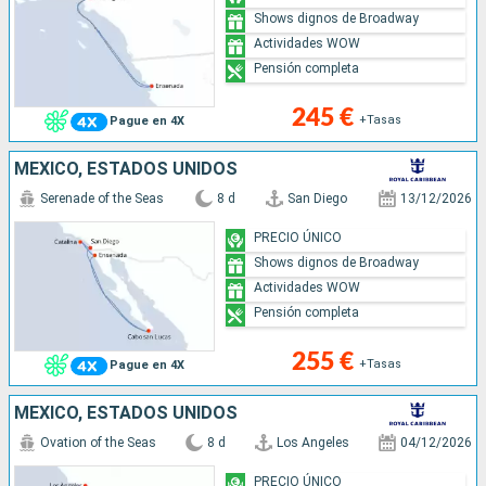
Shows dignos de Broadway
Actividades WOW
Pensión completa
245 €
+Tasas
Pague en 4X
MÉXICO, ESTADOS UNIDOS
Serenade of the Seas
8 d
San Diego
13/12/2026
PRECIO ÚNICO
Shows dignos de Broadway
Actividades WOW
Pensión completa
255 €
+Tasas
Pague en 4X
MÉXICO, ESTADOS UNIDOS
Ovation of the Seas
8 d
Los Angeles
04/12/2026
PRECIO ÚNICO