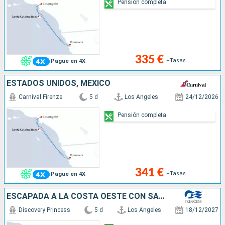
Pensión completa
335 €
+Tasas
Pague en 4X
ESTADOS UNIDOS, MÉXICO
Carnival Firenze
5 d
Los Angeles
24/12/2026
Pensión completa
341 €
+Tasas
Pague en 4X
ESCAPADA A LA COSTA OESTE CON SAN DIEGO
Discovery Princess
5 d
Los Angeles
18/12/2027