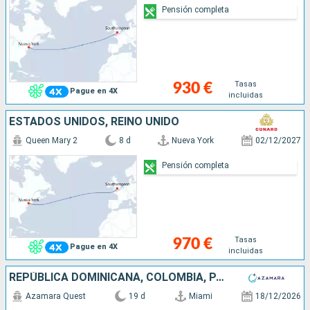
Pensión completa
Tasas
930 €
Pague en 4X
incluidas
ESTADOS UNIDOS, REINO UNIDO
Queen Mary 2
8 d
Nueva York
02/12/2027
Pensión completa
Tasas
970 €
Pague en 4X
incluidas
REPÚBLICA DOMINICANA, COLOMBIA, PANAMÁ, COSTA RICA, GUATEMALA, MÉXICO, ESTADOS UNIDOS
Azamara Quest
19 d
Miami
18/12/2026