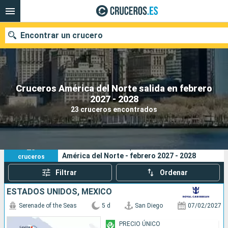
Encontrar un crucero
Cruceros América del Norte salida en febrero
Nuestros destinos
2027 - 2028
23 cruceros encontrados
Fecha de salida
Puertos
Compañías
23
Sus criterios de búsqueda:
América del Norte - febrero 2027 - 2028
cruceros
Buscar
Filtrar
Ordenar
ESTADOS UNIDOS, MÉXICO
Serenade of the Seas
5 d
San Diego
07/02/2027
PRECIO ÚNICO