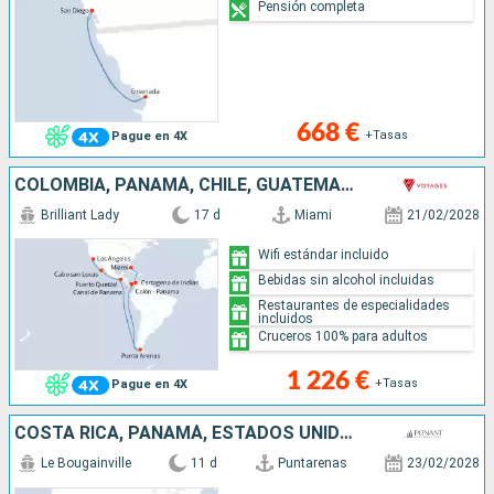
Pensión completa
668 €
+Tasas
Pague en 4X
COLOMBIA, PANAMÁ, CHILE, GUATEMALA, MÉXICO, ESTADOS UNIDOS
Brilliant Lady
17 d
Miami
21/02/2028
Wifi estándar incluido
Bebidas sin alcohol incluidas
Restaurantes de especialidades
incluidos
Cruceros 100% para adultos
1 226 €
+Tasas
Pague en 4X
COSTA RICA, PANAMÁ, ESTADOS UNIDOS
Le Bougainville
11 d
Puntarenas
23/02/2028