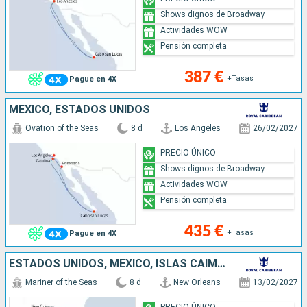
Shows dignos de Broadway
Actividades WOW
Pensión completa
387 €
+Tasas
Pague en 4X
MÉXICO, ESTADOS UNIDOS
Ovation of the Seas
8 d
Los Angeles
26/02/2027
PRECIO ÚNICO
Shows dignos de Broadway
Actividades WOW
Pensión completa
435 €
+Tasas
Pague en 4X
ESTADOS UNIDOS, MÉXICO, ISLAS CAIMÁN, JAMAICA
Mariner of the Seas
8 d
New Orleans
13/02/2027
PRECIO ÚNICO