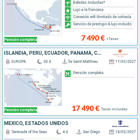
Bebidas Incluidas*
Lujo a la francesa
Conexión wifi ilimitado de cortesía
Servicio de prestigio & lujo incluido
7 490 €
+Tasas
Pensión completa
ISLANDIA, PERÚ, ECUADOR, PANAMÁ, COSTA RICA, GUATEMALA, MÉXICO, ESTADOS UNIDOS
EUROPA
30 d
Île Saint-Matthieu
17/02/2027
Pensión completa
17 490 €
Tasas incluidas
Pensión completa
MÉXICO, ESTADOS UNIDOS
Serenade of the Seas
4 d
San Diego
18/02/2027