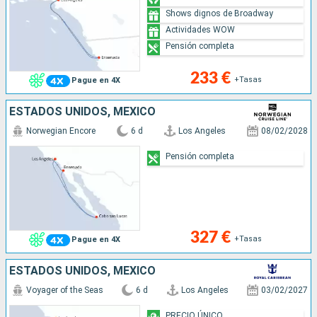
Shows dignos de Broadway
Actividades WOW
Pensión completa
233 €
+Tasas
Pague en 4X
ESTADOS UNIDOS, MÉXICO
Norwegian Encore
6 d
Los Angeles
08/02/2028
Pensión completa
327 €
+Tasas
Pague en 4X
ESTADOS UNIDOS, MÉXICO
Voyager of the Seas
6 d
Los Angeles
03/02/2027
PRECIO ÚNICO