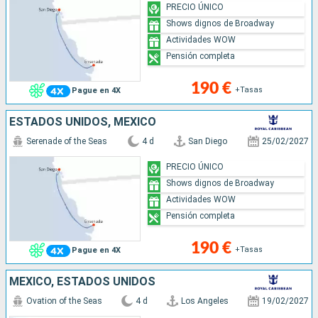
PRECIO ÚNICO
Shows dignos de Broadway
Actividades WOW
Pensión completa
190 €
+Tasas
Pague en 4X
ESTADOS UNIDOS, MÉXICO
Serenade of the Seas
4 d
San Diego
25/02/2027
PRECIO ÚNICO
Shows dignos de Broadway
Actividades WOW
Pensión completa
190 €
+Tasas
Pague en 4X
MÉXICO, ESTADOS UNIDOS
Ovation of the Seas
4 d
Los Angeles
19/02/2027