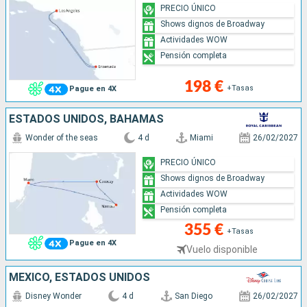
PRECIO ÚNICO
Shows dignos de Broadway
Actividades WOW
Pensión completa
198 €
+Tasas
Pague en 4X
ESTADOS UNIDOS, BAHAMAS
Wonder of the seas
4 d
Miami
26/02/2027
PRECIO ÚNICO
Shows dignos de Broadway
Actividades WOW
Pensión completa
355 €
+Tasas
Pague en 4X
Vuelo disponible
MÉXICO, ESTADOS UNIDOS
Disney Wonder
4 d
San Diego
26/02/2027