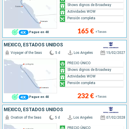
Shows dignos de Broadway
Actividades WOW
Pensión completa
165 €
+Tasas
Pague en 4X
MÉXICO, ESTADOS UNIDOS
Voyager of the Seas
5 d
Los Angeles
15/02/2027
PRECIO ÚNICO
Shows dignos de Broadway
Actividades WOW
Pensión completa
232 €
+Tasas
Pague en 4X
MÉXICO, ESTADOS UNIDOS
Ovation of the Seas
5 d
Los Angeles
07/02/2028
PRECIO ÚNICO