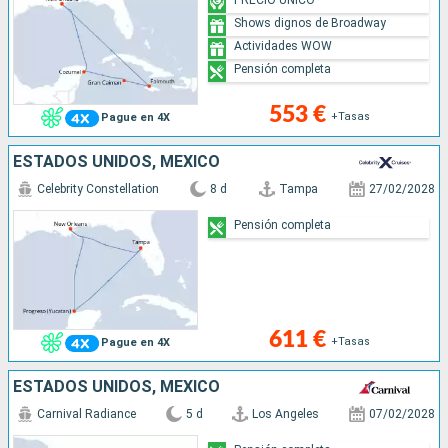
Shows dignos de Broadway
Actividades WOW
Pensión completa
553 €
+Tasas
Pague en 4X
ESTADOS UNIDOS, MÉXICO
Celebrity Constellation
8 d
Tampa
27/02/2028
Pensión completa
611 €
+Tasas
Pague en 4X
ESTADOS UNIDOS, MÉXICO
Carnival Radiance
5 d
Los Angeles
07/02/2028