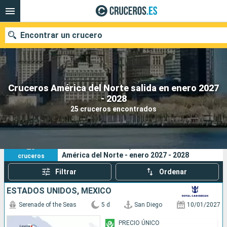
Encontrar un crucero
Cruceros América del Norte salida en enero 2027
Nuestros destinos
- 2028
25 cruceros encontrados
Fecha de salida
Puertos
Compañías
25
Sus criterios de búsqueda:
América del Norte - enero 2027 - 2028
cruceros
Buscar
Filtrar
Ordenar
ESTADOS UNIDOS, MÉXICO
Serenade of the Seas
5 d
San Diego
10/01/2027
PRECIO ÚNICO