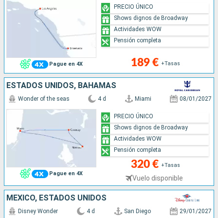
PRECIO ÚNICO
Shows dignos de Broadway
Actividades WOW
Pensión completa
189 €
+Tasas
Pague en 4X
ESTADOS UNIDOS, BAHAMAS
Wonder of the seas
4 d
Miami
08/01/2027
PRECIO ÚNICO
Shows dignos de Broadway
Actividades WOW
Pensión completa
320 €
+Tasas
Pague en 4X
Vuelo disponible
MÉXICO, ESTADOS UNIDOS
Disney Wonder
4 d
San Diego
29/01/2027