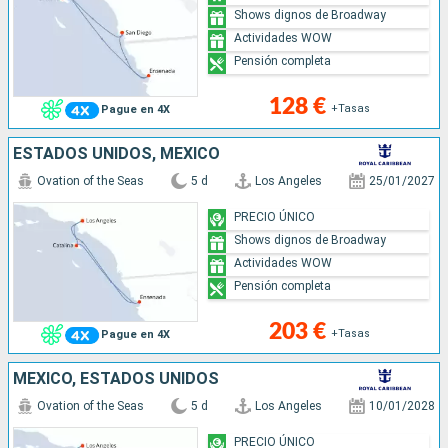
Shows dignos de Broadway
Actividades WOW
Pensión completa
128 €
+Tasas
Pague en 4X
ESTADOS UNIDOS, MÉXICO
Ovation of the Seas
5 d
Los Angeles
25/01/2027
PRECIO ÚNICO
Shows dignos de Broadway
Actividades WOW
Pensión completa
203 €
+Tasas
Pague en 4X
MÉXICO, ESTADOS UNIDOS
Ovation of the Seas
5 d
Los Angeles
10/01/2028
PRECIO ÚNICO