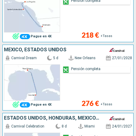
Pensión completa
218 €
+Tasas
Pague en 4X
MÉXICO, ESTADOS UNIDOS
Carnival Dream
5 d
New Orleans
27/01/2028
Pensión completa
276 €
+Tasas
Pague en 4X
ESTADOS UNIDOS, HONDURAS, MÉXICO, BAHAMAS
Carnival Celebration
8 d
Miami
24/01/2027