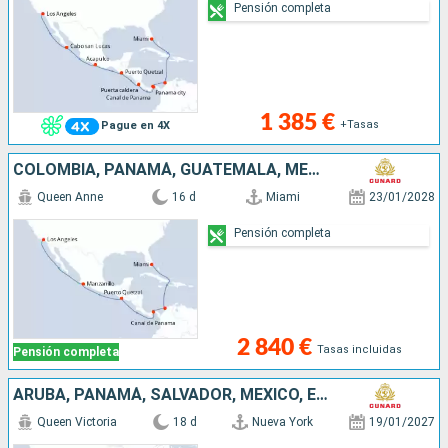
Pensión completa
1 385 €
+Tasas
Pague en 4X
COLOMBIA, PANAMÁ, GUATEMALA, MÉXICO, ESTADOS UNIDOS
Queen Anne
16 d
Miami
23/01/2028
Pensión completa
2 840 €
Tasas incluidas
Pensión completa
ARUBA, PANAMÁ, SALVADOR, MÉXICO, ESTADOS UNIDOS
Queen Victoria
18 d
Nueva York
19/01/2027