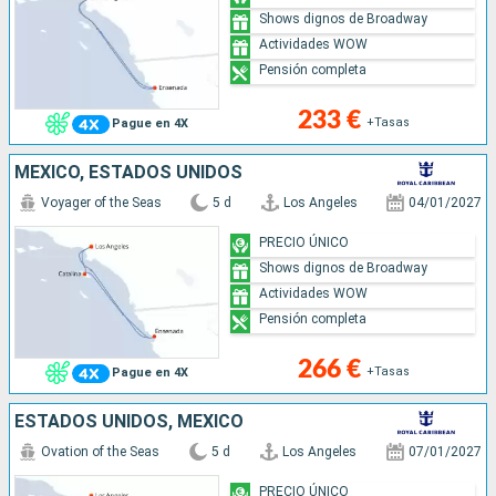
Shows dignos de Broadway
Actividades WOW
Pensión completa
233 €
+Tasas
Pague en 4X
MÉXICO, ESTADOS UNIDOS
Voyager of the Seas
5 d
Los Angeles
04/01/2027
PRECIO ÚNICO
Shows dignos de Broadway
Actividades WOW
Pensión completa
266 €
+Tasas
Pague en 4X
ESTADOS UNIDOS, MÉXICO
Ovation of the Seas
5 d
Los Angeles
07/01/2027
PRECIO ÚNICO