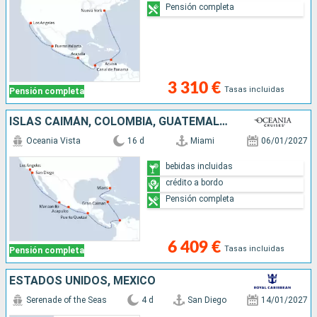
Pensión completa
3 310 €
Tasas incluidas
Pensión completa
ISLAS CAIMÁN, COLOMBIA, GUATEMALA, MÉXICO, ESTADOS UNIDOS
Oceania Vista
16 d
Miami
06/01/2027
bebidas incluidas
crédito a bordo
Pensión completa
6 409 €
Tasas incluidas
Pensión completa
ESTADOS UNIDOS, MÉXICO
Serenade of the Seas
4 d
San Diego
14/01/2027