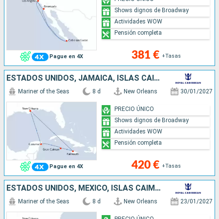
Shows dignos de Broadway
Actividades WOW
Pensión completa
381 €
+Tasas
Pague en 4X
ESTADOS UNIDOS, JAMAICA, ISLAS CAIMÁN, MÉXICO
Mariner of the Seas
8 d
New Orleans
30/01/2027
PRECIO ÚNICO
Shows dignos de Broadway
Actividades WOW
Pensión completa
420 €
+Tasas
Pague en 4X
ESTADOS UNIDOS, MÉXICO, ISLAS CAIMÁN, JAMAICA
Mariner of the Seas
8 d
New Orleans
23/01/2027
PRECIO ÚNICO