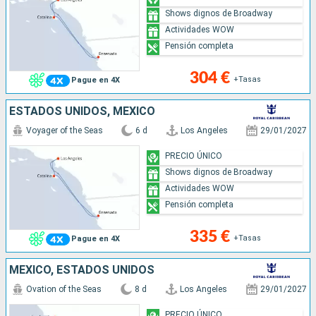
Shows dignos de Broadway
Actividades WOW
Pensión completa
304 €
+Tasas
Pague en 4X
ESTADOS UNIDOS, MÉXICO
Voyager of the Seas
6 d
Los Angeles
29/01/2027
PRECIO ÚNICO
Shows dignos de Broadway
Actividades WOW
Pensión completa
335 €
+Tasas
Pague en 4X
MÉXICO, ESTADOS UNIDOS
Ovation of the Seas
8 d
Los Angeles
29/01/2027
PRECIO ÚNICO