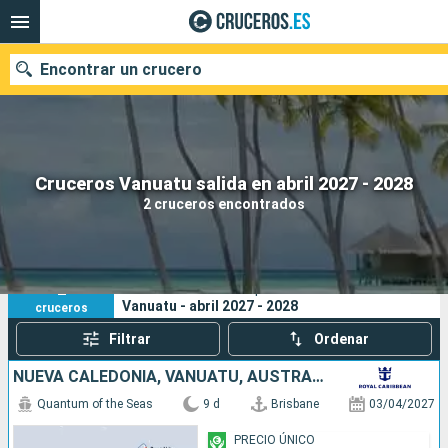
Encontrar un crucero
Nuestros destinos
Cruceros Vanuatu salida en abril 2027 - 2028
2 cruceros encontrados
Fecha de salida
Puertos
Compañías
2
Sus criterios de búsqueda:
Vanuatu - abril 2027 - 2028
cruceros
Buscar
Filtrar
Ordenar
NUEVA CALEDONIA, VANUATU, AUSTRALIA
Quantum of the Seas
9 d
Brisbane
03/04/2027
PRECIO ÚNICO