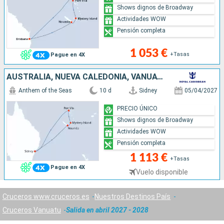
Shows dignos de Broadway
Actividades WOW
Pensión completa
1 053 €
+Tasas
Pague en 4X
AUSTRALIA, NUEVA CALEDONIA, VANUATU
Anthem of the Seas
10 d
Sidney
05/04/2027
PRECIO ÚNICO
Shows dignos de Broadway
Actividades WOW
Pensión completa
1 113 €
+Tasas
Pague en 4X
Vuelo disponible
Cruceros www.cruceros.es
Nuestros Destinos País
Cruceros Vanuatu
Salida en abril 2027 - 2028