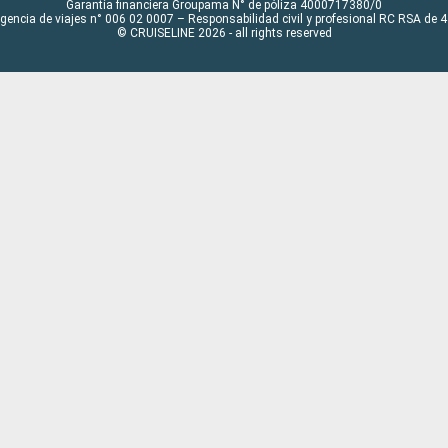
Garantía financiera Groupama N° de póliza 4000717380/0
Agencia de viajes n° 006 02 0007 – Responsabilidad civil y profesional RC RSA de
© CRUISELINE 2026 - all rights reserved