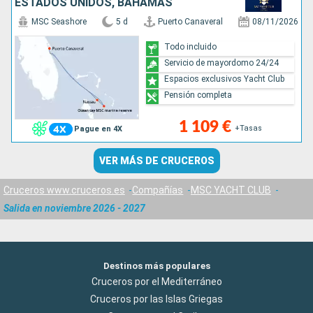
ESTADOS UNIDOS, BAHAMAS
MSC Seashore
5 d
Puerto Canaveral
08/11/2026
Todo incluido
Servicio de mayordomo 24/24
Espacios exclusivos Yacht Club
Pensión completa
1 109 €
+Tasas
Pague en 4X
VER MÁS DE CRUCEROS
Cruceros www.cruceros.es
Compañías
MSC YACHT CLUB
Salida en noviembre 2026 - 2027
Destinos más populares
Cruceros por el Mediterráneo
Cruceros por las Islas Griegas