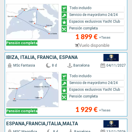
Todo incluido
Servicio de mayordomo 24/24
Espacios exclusivos Yacht Club
Pensión completa
1 899 €
+Tasas
Pensión completa
Vuelo disponible
IBIZA, ITALIA, FRANCIA, ESPAÑA
MSc Fantasia
8 d
Barcelona
04/11/2027
Todo incluido
Servicio de mayordomo 24/24
Espacios exclusivos Yacht Club
Pensión completa
1 929 €
+Tasas
Pensión completa
ESPAÑA,FRANCIA,ITALIA,MALTA
MSC Magnifica
8 d
Barcelona
13/11/2026