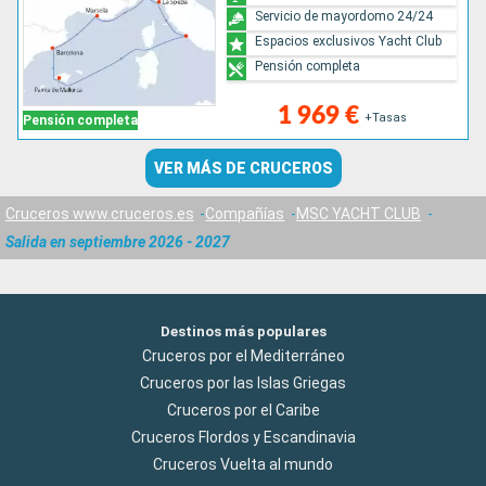
Servicio de mayordomo 24/24
Espacios exclusivos Yacht Club
Pensión completa
1 969 €
+Tasas
Pensión completa
VER MÁS DE CRUCEROS
Cruceros www.cruceros.es
Compañías
MSC YACHT CLUB
Salida en septiembre 2026 - 2027
Destinos más populares
Cruceros por el Mediterráneo
Cruceros por las Islas Griegas
Cruceros por el Caribe
Cruceros Flordos y Escandinavia
Cruceros Vuelta al mundo