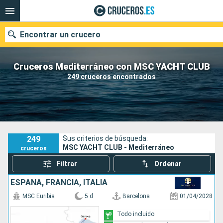
Encontrar un crucero
Cruceros Mediterráneo con MSC YACHT CLUB
249 cruceros encontrados
Nuestros destinos
Fecha de salida
Puertos
Compañías
249
Sus criterios de búsqueda:
MSC YACHT CLUB - Mediterráneo
cruceros
Buscar
Filtrar
Ordenar
ESPAÑA, FRANCIA, ITALIA
MSC Euribia
5 d
Barcelona
01/04/2028
Todo incluido