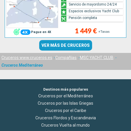
Servicio de mayordomo 24/24
Espacios exclusivos Yacht Club
Pensión completa
1 449 €
+Tasas
Pague en 4X
VER MÁS DE CRUCEROS
Cruceros www.cruceros.es
Compañías
MSC YACHT CLUB
Cruceros Mediterráneo
Destinos más populares
Cruceros por el Mediterráneo
Cruceros por las Islas Griegas
Cruceros por el Caribe
Cruceros Flordos y Escandinavia
Cruceros Vuelta al mundo