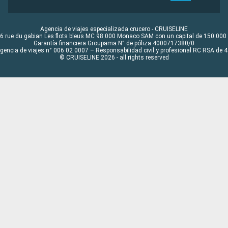
Agencia de viajes especializada crucero - CRUISELINE
6 rue du gabian Les flots bleus MC 98 000 Monaco SAM con un capital de 150 000
Garantía financiera Groupama N° de póliza 4000717380/0
Agencia de viajes n° 006 02 0007 – Responsabilidad civil y profesional RC RSA de
© CRUISELINE 2026 - all rights reserved