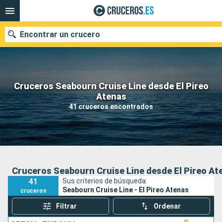
Encontrar un crucero
Cruceros Seabourn Cruise Line desde El Pireo
Nuestros destinos
Atenas
41 cruceros encontrados
Fecha de salida
Puertos
Compañías
Buscar
Cruceros Seabourn Cruise Line desde El Pireo At
41
Sus criterios de búsqueda:
Seabourn Cruise Line - El Pireo Atenas
cruceros
Filtrar
Ordenar