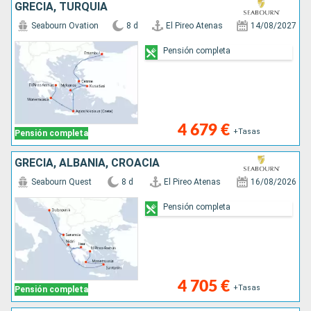
GRECIA, TURQUÍA
Seabourn Ovation
8 d
El Pireo Atenas
14/08/2027
Pensión completa
4 679 €
+Tasas
Pensión completa
GRECIA, ALBANIA, CROACIA
Seabourn Quest
8 d
El Pireo Atenas
16/08/2026
Pensión completa
4 705 €
+Tasas
Pensión completa