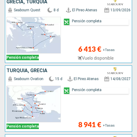
GRECIA, TURQUÍA
Seabourn Quest
8 d
El Pireo Atenas
13/09/2026
Pensión completa
6 413 €
+Tasas
Pensión completa
Vuelo disponible
TURQUÍA, GRECIA
Seabourn Ovation
15 d
El Pireo Atenas
14/08/2027
Pensión completa
8 941 €
+Tasas
Pensión completa