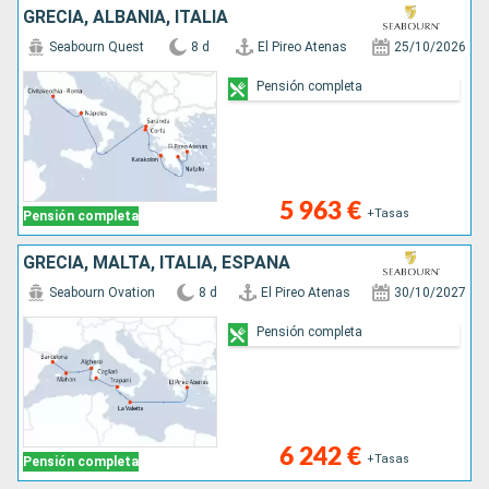
GRECIA, ALBANIA, ITALIA
Seabourn Quest
8 d
El Pireo Atenas
25/10/2026
Pensión completa
5 963 €
+Tasas
Pensión completa
GRECIA, MALTA, ITALIA, ESPAÑA
Seabourn Ovation
8 d
El Pireo Atenas
30/10/2027
Pensión completa
6 242 €
+Tasas
Pensión completa