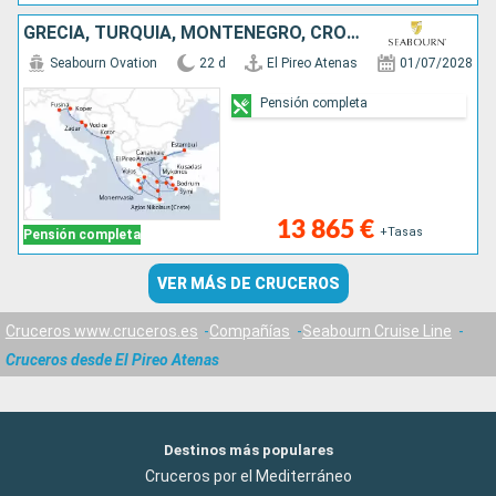
GRECIA, TURQUÍA, MONTENEGRO, CROACIA, ESLOVENIA, ITALIA
Seabourn Ovation
22 d
El Pireo Atenas
01/07/2028
Pensión completa
13 865 €
+Tasas
Pensión completa
VER MÁS DE CRUCEROS
Cruceros www.cruceros.es
Compañías
Seabourn Cruise Line
Cruceros desde El Pireo Atenas
Destinos más populares
Cruceros por el Mediterráneo