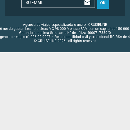
SU EMAIL
OK
Agencia de viajes especializada crucero - CRUISELINE
6 rue du gabian Les flots bleus MC 98 000 Monaco SAM con un capital de 150 000
Garantía financiera Groupama N° de póliza 4000717380/0
Agencia de viajes n° 006 02 0007 – Responsabilidad civil y profesional RC RSA de
© CRUISELINE 2026 - all rights reserved