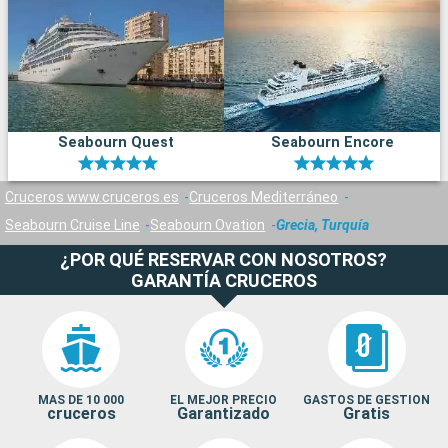
espeleológica única. Estos destinos alrededor de Monemvasía
son ventanas abiertas a la historia antigua y la belleza natural
del Peloponeso.
Seabourn Quest
Seabourn Encore
Cruceros www.cruceros.es
Cruceros Mediterráneo
Seabourn Cruise Line
Seabourn Ovation
Grecia, Turquía
¿POR QUÉ RESERVAR CON NOSOTROS?
GARANTÍA CRUCEROS
MAS DE 10 000
EL MEJOR PRECIO
GASTOS DE GESTION
cruceros
Garantizado
Gratis