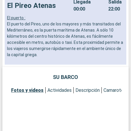
Llegada
Salida
El Pireo Atenas
00:00
22:00
El puerto :
E
El puerto del Pireo, uno de los mayores y más transitados del
E
Mediterráneo, es la puerta marítima de Atenas. A sólo 10
a
kilómetros del centro histórico de Atenas, es fácilmente
p
accesible en metro, autobús o taxi. Esta proximidad permite a
a
los viajeros sumergirse rápidamente en el ambiente único de
l
la capital griega.
Q
A
Qué visitar en Atenas
c
Atenas es una ciudad donde cada piedra cuenta una historia.
v
SU BARCO
No se pierda la Acrópolis, el emblemático emplazamiento
l
antiguo que domina la ciudad, y su museo dedicado. Pasee por
c
Fotos y videos
Actividades
Descripción
Camarotes
las callejuelas del barrio de Pláka, donde podrá degustar
g
especialidades locales en un ambiente típicamente griego.
Q
Para los amantes de la historia, el Museo Arqueológico
L
Nacional ofrece una fascinante visión del glorioso pasado de
a
Grecia. Por último, la plaza Syntagma y el barrio de Monastiráki
a
son los lugares perfectos para descubrir la efervescencia de
d
la vida moderna ateniense.
l