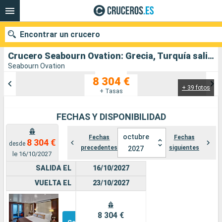
Encontrar un crucero
Crucero Seabourn Ovation: Grecia, Turquía salida desde El Pireo Atenas
Seabourn Ovation
8 304 €
+ 39 fotos
Nuestros destinos
+ Tasas
Fecha de salida
FECHAS Y DISPONIBILIDAD
Puertos
Compañías
octubre
Fechas
Fechas
8 304 €
desde
precedentes
siguientes
2027
le 16/10/2027
Buscar
SALIDA EL
16/10/2027
VUELTA EL
23/10/2027
Suite
Otros
8 304 €