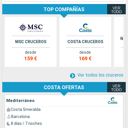
VER
TOP COMPAÑÍAS
TODO
NOR
MSC CRUCEROS
COSTA CRUCEROS
desde
desde
159 €
169 €
Ver todos los cruceros
VER
COSTA OFERTAS
TODO
Mediterráneo
Costa Smeralda
Barcelona
8 días / 7 noches