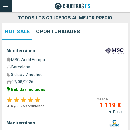
TODOS LOS CRUCEROS AL MEJOR PRECIO
HOT SALE
OPORTUNIDADES
Nuestros destinos
Fecha de salida
Mediterráneo
MSC World Europa
Puertos
Compañías
Barcelona
8 días / 7 noches
Buscar
07/08/2026
Bebidas incluidas
desde
1 119 €
4.6
/5
-
259 opiniones
+ Tasas
Mediterráneo