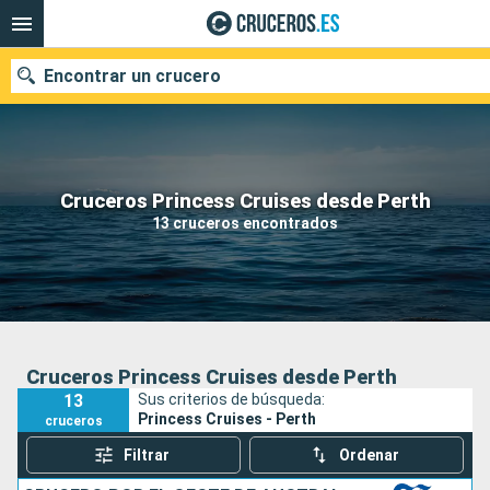
Encontrar un crucero
Nuestros destinos
Cruceros Princess Cruises desde Perth
13 cruceros encontrados
Fecha de salida
Puertos
Compañías
Buscar
Cruceros Princess Cruises desde Perth
13
Sus criterios de búsqueda:
Princess Cruises - Perth
cruceros
Filtrar
Ordenar