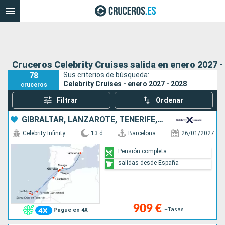
Cruceros Celebrity Cruises salida en enero 2027 -
78
Sus criterios de búsqueda:
Celebrity Cruises - enero 2027 - 2028
cruceros
Filtrar
Ordenar
GIBRALTAR, LANZAROTE, TENERIFE, MALLORCA, MARRUECOS, ESPAÑA
Celebrity Infinity
13 d
Barcelona
26/01/2027
Pensión completa
salidas desde España
909 €
+Tasas
Pague en 4X