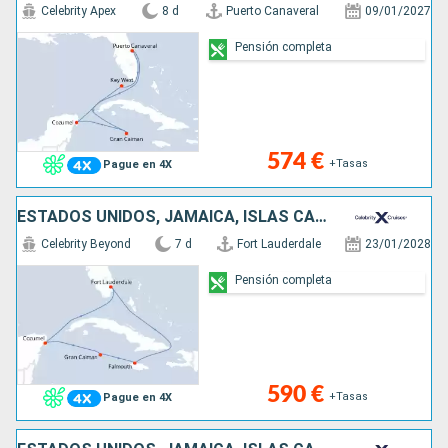
Celebrity Apex
8 d
Puerto Canaveral
09/01/2027
Pensión completa
574 €
+Tasas
Pague en 4X
ESTADOS UNIDOS, JAMAICA, ISLAS CAIMÁN, MÉXICO
Celebrity Beyond
7 d
Fort Lauderdale
23/01/2028
Pensión completa
590 €
+Tasas
Pague en 4X