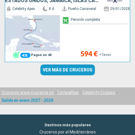
ESTADOS UNIDOS, JAMAICA, ISLAS CAIMÁN
Celebrity Apex
8 d
Puerto Canaveral
29/01/2028
Pensión completa
594 €
+Tasas
Pague en 4X
VER MÁS DE CRUCEROS
Cruceros www.cruceros.es
Compañías
Celebrity Cruises
Salida en enero 2027 - 2028
Destinos más populares
Cruceros por el Mediterráneo