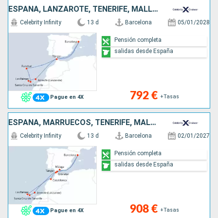
ESPAÑA, LANZAROTE, TENERIFE, MALLORCA, PORTUGAL, MARRUECOS
Celebrity Infinity
13 d
Barcelona
05/01/2028
Pensión completa
salidas desde España
792 €
+Tasas
Pague en 4X
ESPAÑA, MARRUECOS, TENERIFE, MALLORCA, LANZAROTE, GIBRALTAR
Celebrity Infinity
13 d
Barcelona
02/01/2027
Pensión completa
salidas desde España
908 €
+Tasas
Pague en 4X