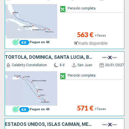
Pensión completa
563 €
+Tasas
Pague en 4X
Vuelo disponible
TÓRTOLA, DOMINICA, SANTA LUCIA, BARBADOS, PORTO RICO
Celebrity Constellation
8 d
San Juan
30/01/2027
Pensión completa
571 €
+Tasas
Pague en 4X
ESTADOS UNIDOS, ISLAS CAIMÁN, MÉXICO