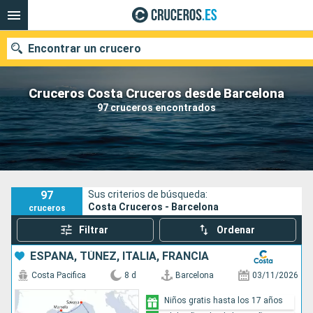
Encontrar un crucero
Cruceros Costa Cruceros desde Barcelona
97 cruceros encontrados
Nuestros destinos
Fecha de salida
Puertos
Compañías
97
Sus criterios de búsqueda:
Costa Cruceros - Barcelona
cruceros
Buscar
Filtrar
Ordenar
ESPAÑA, TÚNEZ, ITALIA, FRANCIA
Costa Pacifica
8 d
Barcelona
03/11/2026
Niños gratis hasta los 17 años