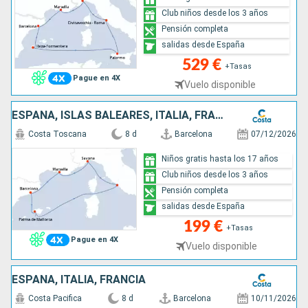
Club niños desde los 3 años
Pensión completa
salidas desde España
529 €
+Tasas
Pague en 4X
Vuelo disponible
ESPAÑA, ISLAS BALEARES, ITALIA, FRANCIA
Costa Toscana
8 d
Barcelona
07/12/2026
Niños gratis hasta los 17 años
Club niños desde los 3 años
Pensión completa
salidas desde España
199 €
+Tasas
Pague en 4X
Vuelo disponible
ESPAÑA, ITALIA, FRANCIA
Costa Pacifica
8 d
Barcelona
10/11/2026