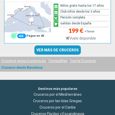
Niños gratis hasta los 17 años
Club niños desde los 3 años
Pensión completa
salidas desde España
199 €
+Tasas
Pague en 4X
Vuelo disponible
VER MÁS DE CRUCEROS
Cruceros www.cruceros.es
Compañías
Costa Cruceros
Cruceros desde Barcelona
Destinos más populares
Cruceros por el Mediterráneo
Cruceros por las Islas Griegas
Cruceros por el Caribe
Cruceros Flordos y Escandinavia