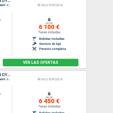
PORTO RICO, FRANCIA, REINO UNIDO, ANTIGUA Y BARBUDA, JOST VAN DYKE
Itinerario : San Juan, Saint Johns, Gustavia, Little Bay, St Kitts, Jost Van Dyke, San Juan, Saint Johns, Gustavia, Saint Johns, Little Bay, St Kitts, Jost Van Dyke, San Juan
w
desde
6 100 €
Tasas incluidas
Bebidas Incluidas
Servicio de lujo
Pensión completa
VER LAS OFERTAS
PORTO RICO, REINO UNIDO, FRANCIA, ANTIGUA Y BARBUDA, JOST VAN DYKE
Itinerario : San Juan, Saint Johns, Little Bay, Gustavia, St Kitts, Jost Van Dyke, San Juan, Saint Johns, Little Bay, Saint Johns, Gustavia, St Kitts, Jost Van Dyke, San Juan
w
desde
6 450 €
Tasas incluidas
Bebidas Incluidas