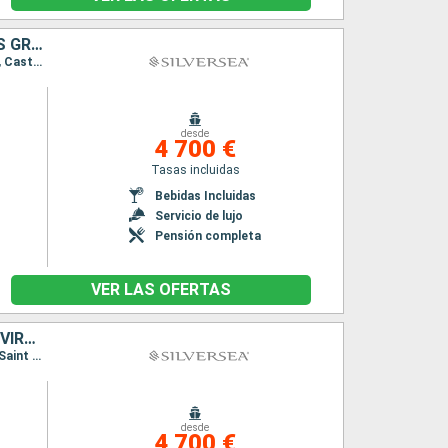
JOST VAN DYKE, FRANCIA, MARTINICA, GRENADA, SAN VINCENT Y LAS GRANADINAS, SANTA LUCIA, ANTIGUA Y BARBUDA, PORTO RICO
Itinerario : San Juan, Jost Van Dyke, Gustavia, St Kitts, Fort-de-France, Grenada, Canouan, Castries, Saint Johns, San Juan, Jost Van Dyke, Gustavia, St Kitts, Fort-de-France, Grenada, Canouan, Castries, Saint Johns, San Juan
desde
4 700 €
Tasas incluidas
Bebidas Incluidas
Servicio de lujo
Pensión completa
VER LAS OFERTAS
MARTINICA, ANTIGUA Y BARBUDA, ANGUILLA, FRANCIA, PORTO RICO, VIRGEN GORDA
Itinerario : San Juan, Spanish Town, Anguilla, Gustavia, St Kitts, Deshaies, Fort-de-France, Saint Johns
desde
4 700 €