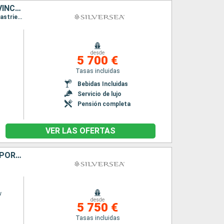
PORTO RICO, JOST VAN DYKE, FRANCIA, MARTINICA, GRENADA, SAN VINCENT Y LAS GRANADINAS, SANTA LUCIA, ANTIGUA Y BARBUDA
Itinerario : San Juan, Jost Van Dyke, St Kitts, Gustavia, Fort-de-France, Grenada, Bequia, Castries, Saint Johns, San Juan, Jost Van Dyke, St Kitts, Gustavia, Fort-de-France, Grenada, Bequia, Castries, Saint Johns, San Juan
desde
5 700 €
Tasas incluidas
Bebidas Incluidas
Servicio de lujo
Pensión completa
VER LAS OFERTAS
JOST VAN DYKE, REINO UNIDO, SANTA LUCIA, MARTINICA, TÓRTOLA, PORTO RICO
w
desde
5 750 €
Tasas incluidas