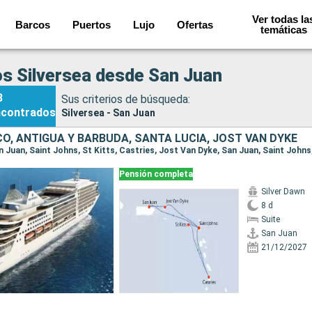
Ver todas la
Barcos
Puertos
Lujo
Ofertas
temáticas
s Silversea desde San Juan
8
Sus criterios de búsqueda:
ncontrados
Silversea - San Juan
O, ANTIGUA Y BARBUDA, SANTA LUCIA, JOST VAN DYKE
Pensión completa
Silver Dawn
8 d
Suite
San Juan
21/12/2027