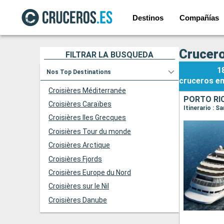
Destinos
Compañías
Crucero
FILTRAR LA BÚSQUEDA
1
Nos Top Destinations
cruceros
e
Croisières Méditerranée
PORTO RIC
Croisières Caraïbes
Croisières Iles Grecques
Croisières Tour du monde
Croisières Arctique
Croisières Fjords
Croisières Europe du Nord
Croisières sur le Nil
Croisières Danube