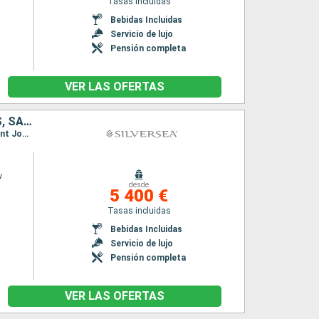
Tasas incluidas
Bebidas Incluidas
Servicio de lujo
Pensión completa
VER LAS OFERTAS
ANTIGUA Y BARBUDA, GUADALUPE, SAN VINCENT Y LAS GRANADINAS, SANTO TOMÁS, PORTO RICO
Itinerario : San Juan, Saint Johns, St Kitts, Les Saintes, Bequia, San Thomas, San Juan, Saint Johns, St Kitts, Les Saintes, Bequia, San Thomas, San Juan
w
desde
5 400 €
Tasas incluidas
Bebidas Incluidas
Servicio de lujo
Pensión completa
VER LAS OFERTAS