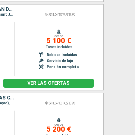
PORTO RICO, SAN MARTÍN, DOMINICA, ANTIGUA Y BARBUDA, JOST VAN DYKE
Itinerario : San Juan, Saint Johns, Philipsburg, Roseau, St Kitts, Jost Van Dyke, San Juan, Saint Johns, Philipsburg, Roseau, St Kitts, Jost Van Dyke, San Juan
desde
5 100 €
Tasas incluidas
Bebidas Incluidas
Servicio de lujo
Pensión completa
VER LAS OFERTAS
PORTO RICO, JOST VAN DYKE, FRANCIA, DOMINICA, SAN VINCENT Y LAS GRANADINAS, GRENADA, BONAIRE, ANTIGUA Y BARBUDA
Itinerario : San Juan, Jost Van Dyke, Gustavia, Roseau, Canouan, Grenada, Willemstad(Curaçao), Kralendjik, Saint Johns, San Juan, Jost Van Dyke, Gustavia, Roseau, Canouan, Grenada, Willemstad(Curaçao), Kralendjik, Saint Johns, San Juan
desde
5 200 €