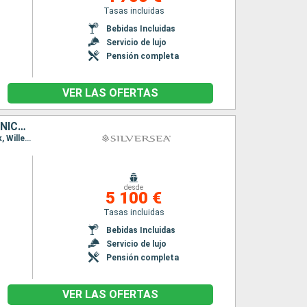
Tasas incluidas
Bebidas Incluidas
Servicio de lujo
Pensión completa
VER LAS OFERTAS
PORTO RICO, JOST VAN DYKE, FRANCIA, ANTIGUA Y BARBUDA, MARTINICA, GRENADA, BONAIRE, ARUBA
Itinerario : San Juan, Jost Van Dyke, Gustavia, St Kitts, Fort-de-France, Grenada, Kralendjik, Willemstad(Curaçao), Oranjestad, San Juan, Jost Van Dyke, Gustavia, St Kitts, Fort-de-France, Grenada, Kralendjik, Willemstad(Curaçao), Oranjestad, San Juan
desde
5 100 €
Tasas incluidas
Bebidas Incluidas
Servicio de lujo
Pensión completa
VER LAS OFERTAS