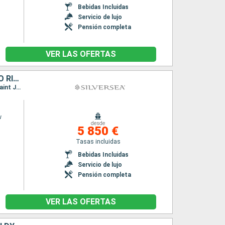
Bebidas Incluidas
Servicio de lujo
Pensión completa
VER LAS OFERTAS
FRANCIA, ANTIGUA Y BARBUDA, REINO UNIDO, JOST VAN DYKE, PORTO RICO
Itinerario : San Juan, Saint Johns, Gustavia, St Kitts, Little Bay, Jost Van Dyke, San Juan, Saint Johns, Gustavia, St Kitts, Saint Johns, Little Bay, Jost Van Dyke, San Juan
w
desde
5 850 €
Tasas incluidas
Bebidas Incluidas
Servicio de lujo
Pensión completa
VER LAS OFERTAS