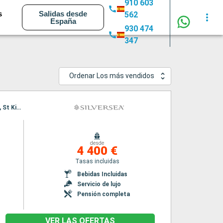
910 603
s
Salidas desde
562
España
930 474
347
Ordenar Los más vendidos
Itinerario : San Juan, Saint Johns, St Kitts, Castries, Jost Van Dyke, San Juan, Saint Johns, St Kitts, Castries, Saint Johns, Jost Van Dyke, San Juan
desde
4 400 €
Tasas incluidas
Bebidas Incluidas
Servicio de lujo
Pensión completa
VER LAS OFERTAS