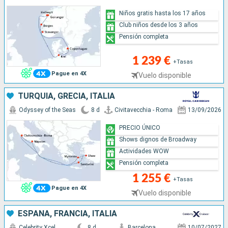
Niños gratis hasta los 17 años
Club niños desde los 3 años
Pensión completa
1 239 €
+Tasas
Pague en 4X
Vuelo disponible
TURQUÍA, GRECIA, ITALIA
Odyssey of the Seas
8 d
Civitavecchia - Roma
13/09/2026
PRECIO ÚNICO
Shows dignos de Broadway
Actividades WOW
Pensión completa
1 255 €
+Tasas
Pague en 4X
Vuelo disponible
ESPAÑA, FRANCIA, ITALIA
Celebrity Xcel
8 d
Barcelona
10/07/2027