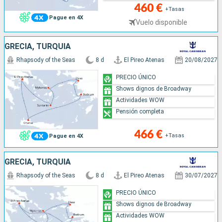
460 €
+Tasas
Pague en 4X
Vuelo disponible
GRECIA, TURQUÍA
Rhapsody of the Seas
8 d
El Pireo Atenas
20/08/2027
PRECIO ÚNICO
Shows dignos de Broadway
Actividades WOW
Pensión completa
466 €
+Tasas
Pague en 4X
GRECIA, TURQUÍA
Rhapsody of the Seas
8 d
El Pireo Atenas
30/07/2027
PRECIO ÚNICO
Shows dignos de Broadway
Actividades WOW