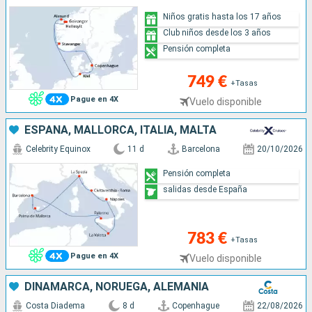
Niños gratis hasta los 17 años
Club niños desde los 3 años
Pensión completa
749 €
+Tasas
Pague en 4X
Vuelo disponible
ESPAÑA, MALLORCA, ITALIA, MALTA
Celebrity Equinox
11 d
Barcelona
20/10/2026
Pensión completa
salidas desde España
783 €
+Tasas
Pague en 4X
Vuelo disponible
DINAMARCA, NORUEGA, ALEMANIA
Costa Diadema
8 d
Copenhague
22/08/2026