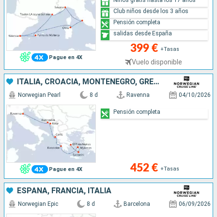
Niños gratis hasta los 17 años
Club niños desde los 3 años
Pensión completa
salidas desde España
399 €
+Tasas
Pague en 4X
Vuelo disponible
ITALIA, CROACIA, MONTENEGRO, GRECIA
Norwegian Pearl
8 d
Ravenna
04/10/2026
Pensión completa
452 €
+Tasas
Pague en 4X
ESPAÑA, FRANCIA, ITALIA
Norwegian Epic
8 d
Barcelona
06/09/2026