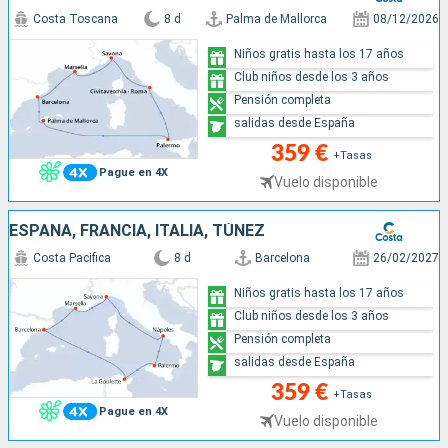
Costa Toscana
8 d
Palma de Mallorca
08/12/2026
Niños gratis hasta los 17 años
Club niños desde los 3 años
Pensión completa
salidas desde España
359 €
+Tasas
Pague en 4X
Vuelo disponible
ESPAÑA, FRANCIA, ITALIA, TÚNEZ
Costa Pacifica
8 d
Barcelona
26/02/2027
Niños gratis hasta los 17 años
Club niños desde los 3 años
Pensión completa
salidas desde España
359 €
+Tasas
Pague en 4X
Vuelo disponible