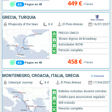
449 €
+Tasas
Pague en 4X
GRECIA, TURQUÍA
Rhapsody of the Seas
8 d
El Pireo Atenas
16/07/2027
PRECIO ÚNICO
Shows dignos de Broadway
Actividades WOW
Pensión completa
458 €
+Tasas
Pague en 4X
MONTENEGRO, CROACIA, ITALIA, GRECIA
Celestyal Journey
8 d
El Pireo Atenas
17/04/2027
Bebidas incluidas durante comidas
Crédito para excursiones regalado
Wifi incluido
Pensión completa