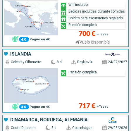
Wifi incluido
Bebidas incluidas durante comidas
Crédito para excursiones regalado
Pensión completa
700 €
+Tasas
Pague en 4X
Vuelo disponible
ISLANDIA
Celebrity Silhouette
8 d
Reykjavik
24/07/2027
Pensión completa
717 €
+Tasas
Pague en 4X
DINAMARCA, NORUEGA, ALEMANIA
Costa Diadema
8 d
Copenhague
29/08/2026