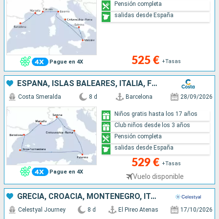
Pensión completa
salidas desde España
525 €
+Tasas
Pague en 4X
ESPAÑA, ISLAS BALEARES, ITALIA, FRANCIA
Costa Smeralda
8 d
Barcelona
28/09/2026
Niños gratis hasta los 17 años
Club niños desde los 3 años
Pensión completa
salidas desde España
529 €
+Tasas
Pague en 4X
Vuelo disponible
GRECIA, CROACIA, MONTENEGRO, ITALIA
Celestyal Journey
8 d
El Pireo Atenas
17/10/2026