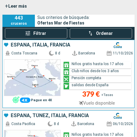
+
Leer más
443
Sus criterios de búsqueda:
Ofertas Mar de Fiestas
cruceros
Filtrar
Ordenar
ESPAÑA, ITALIA, FRANCIA
Costa Toscana
8 d
Barcelona
11/10/2026
Niños gratis hasta los 17 años
Club niños desde los 3 años
Pensión completa
salidas desde España
379 €
+Tasas
Pague en 4X
Vuelo disponible
ESPAÑA, TÚNEZ, ITALIA, FRANCIA
Costa Pacifica
8 d
Barcelona
06/10/2026
Niños gratis hasta los 17 años