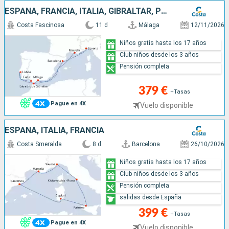
ESPAÑA, FRANCIA, ITALIA, GIBRALTAR, PORTUGAL
Costa Fascinosa
11 d
Málaga
12/11/2026
Niños gratis hasta los 17 años
Club niños desde los 3 años
Pensión completa
379 €
+Tasas
Pague en 4X
Vuelo disponible
ESPAÑA, ITALIA, FRANCIA
Costa Smeralda
8 d
Barcelona
26/10/2026
Niños gratis hasta los 17 años
Club niños desde los 3 años
Pensión completa
salidas desde España
399 €
+Tasas
Pague en 4X
Vuelo disponible