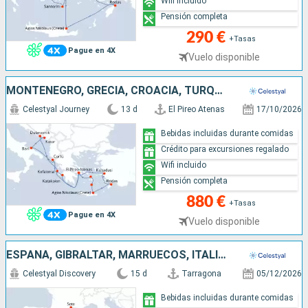
Wifi incluido
Pensión completa
290 €
+Tasas
Pague en 4X
Vuelo disponible
MONTENEGRO, GRECIA, CROACIA, TURQUÍA, ITALIA
Celestyal Journey
13 d
El Pireo Atenas
17/10/2026
Bebidas incluidas durante comidas
Crédito para excursiones regalado
Wifi incluido
Pensión completa
880 €
+Tasas
Pague en 4X
Vuelo disponible
ESPAÑA, GIBRALTAR, MARRUECOS, ITALIA, MALLORCA, FRANCIA
Celestyal Discovery
15 d
Tarragona
05/12/2026
Bebidas incluidas durante comidas