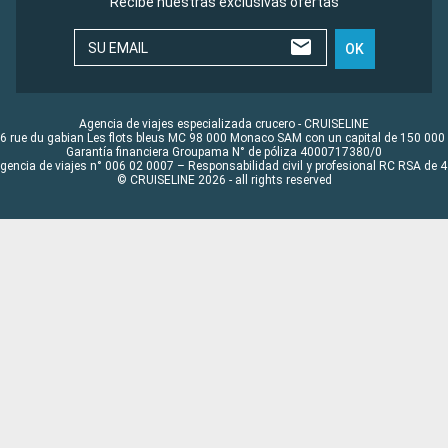
Recibe nuestras exclusivas ofertas
SU EMAIL
OK
Agencia de viajes especializada crucero - CRUISELINE
6 rue du gabian Les flots bleus MC 98 000 Monaco SAM con un capital de 150 000
Garantía financiera Groupama N° de póliza 4000717380/0
Agencia de viajes n° 006 02 0007 – Responsabilidad civil y profesional RC RSA de
© CRUISELINE 2026 - all rights reserved