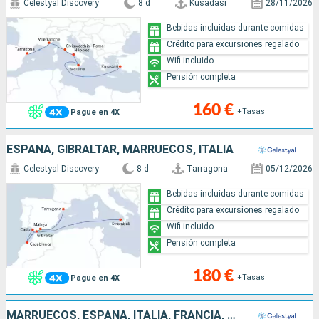
Celestyal Discovery
8 d
Kusadasi
28/11/2026
Bebidas incluidas durante comidas
Crédito para excursiones regalado
Wifi incluido
Pensión completa
160 €
+Tasas
Pague en 4X
ESPAÑA, GIBRALTAR, MARRUECOS, ITALIA
Celestyal Discovery
8 d
Tarragona
05/12/2026
Bebidas incluidas durante comidas
Crédito para excursiones regalado
Wifi incluido
Pensión completa
180 €
+Tasas
Pague en 4X
MARRUECOS, ESPAÑA, ITALIA, FRANCIA, MALLORCA