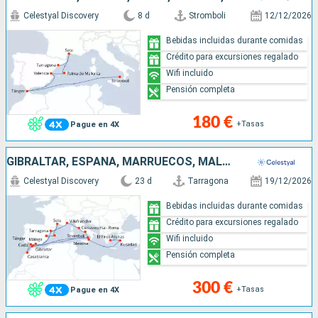
Celestyal Discovery
8 d
Stromboli
12/12/2026
Bebidas incluidas durante comidas
Crédito para excursiones regalado
Wifi incluido
Pensión completa
180 €
+Tasas
Pague en 4X
GIBRALTAR, ESPAÑA, MARRUECOS, MALLORCA, FRANCIA, ITALIA, TURQUÍA, GRECIA
Celestyal Discovery
23 d
Tarragona
19/12/2026
Bebidas incluidas durante comidas
Crédito para excursiones regalado
Wifi incluido
Pensión completa
300 €
+Tasas
Pague en 4X