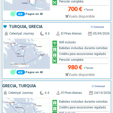
Pensión completa
700 €
+Tasas
Pague en 4X
Vuelo disponible
TURQUÍA, GRECIA
Celestyal Journey
8 d
El Pireo Atenas
05/09/2026
Wifi incluido
Bebidas incluidas durante comidas
Crédito para excursiones regalado
Pensión completa
980 €
+Tasas
Pague en 4X
Vuelo disponible
GRECIA, TURQUÍA
Celestyal Journey
6 d
El Pireo Atenas
24/10/2026
Bebidas incluidas durante comidas
Crédito para excursiones regalado