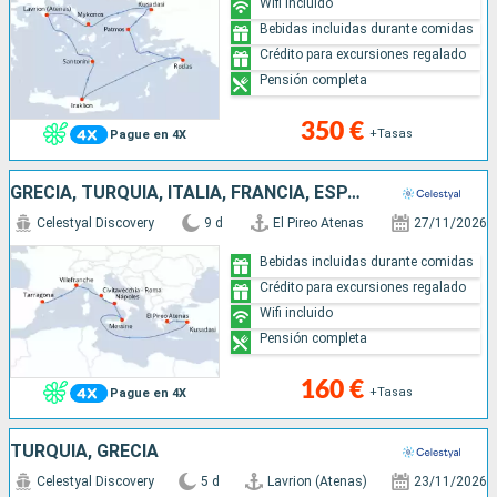
Wifi incluido
Bebidas incluidas durante comidas
Crédito para excursiones regalado
Pensión completa
350 €
+Tasas
Pague en 4X
GRECIA, TURQUÍA, ITALIA, FRANCIA, ESPAÑA
Celestyal Discovery
9 d
El Pireo Atenas
27/11/2026
Bebidas incluidas durante comidas
Crédito para excursiones regalado
Wifi incluido
Pensión completa
160 €
+Tasas
Pague en 4X
TURQUÍA, GRECIA
Celestyal Discovery
5 d
Lavrion (Atenas)
23/11/2026