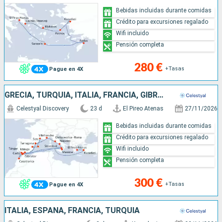
Bebidas incluidas durante comidas
Crédito para excursiones regalado
Wifi incluido
Pensión completa
280 €
+Tasas
Pague en 4X
GRECIA, TURQUÍA, ITALIA, FRANCIA, GIBRALTAR, MARRUECOS, MALLORCA, ESPAÑA
Celestyal Discovery
23 d
El Pireo Atenas
27/11/2026
Bebidas incluidas durante comidas
Crédito para excursiones regalado
Wifi incluido
Pensión completa
300 €
+Tasas
Pague en 4X
ITALIA, ESPAÑA, FRANCIA, TURQUÍA