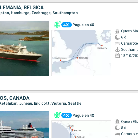
ALEMANIA, BÉLGICA
ampton, Hamburgo, Zeebrugge, Southampton
Pague en 4X
Queen Ma
6 d
Camarote
Southamp
18/10/20
OS, CANADÁ
, Ketchikán, Juneau, Endicott, Victoria, Seattle
Pague en 4X
Queen Eli
8 d
Camarote