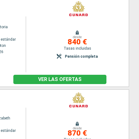
toria
desde
 estándar
840 €
ton
Tasas incluidas
26
Pensión completa
VER LAS OFERTAS
zabeth
desde
 estándar
870 €