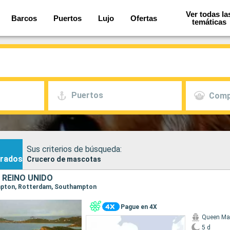
Ver todas la
Barcos
Puertos
Lujo
Ofertas
temáticas
Puertos
Comp
Sus criterios de búsqueda:
rados
Crucero de mascotas
 REINO UNIDO
ampton, Rotterdam, Southampton
Pague en 4X
Queen Ma
5 d