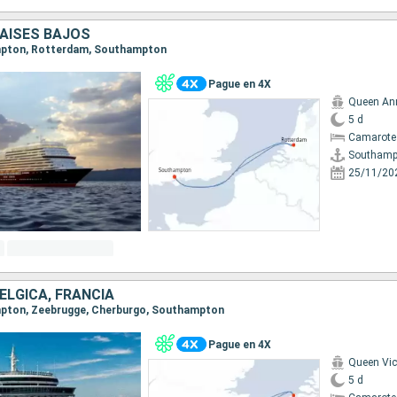
PAISES BAJOS
ampton, Rotterdam, Southampton
Pague en 4X
Queen An
5 d
Camarote
Southamp
25/11/20
BÉLGICA, FRANCIA
ampton, Zeebrugge, Cherburgo, Southampton
Pague en 4X
Queen Vic
5 d