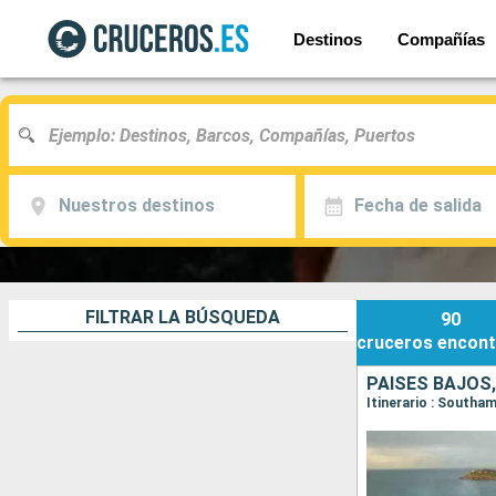
Destinos
Compañías
Nuestros destinos
Fecha de salida
FILTRAR LA BÚSQUEDA
90
cruceros
encont
PAISES BAJOS,
Itinerario : South