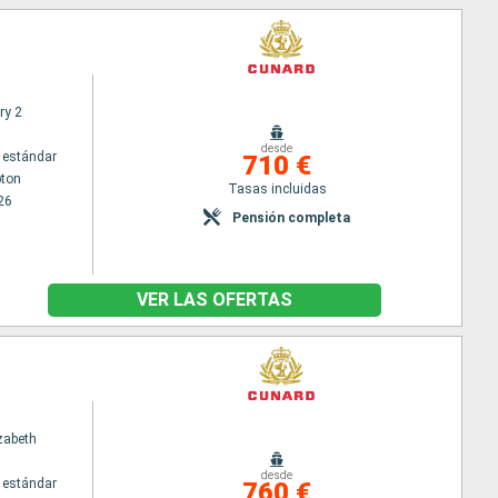
ry 2
desde
 estándar
710 €
ton
Tasas incluidas
26
Pensión completa
VER LAS OFERTAS
zabeth
desde
 estándar
760 €