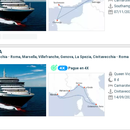
Camarote 
Southamp
07/11/20
A
ecchia - Roma, Marsella, Villefranche, Genova, La Spezia, Civitavecchia - Roma
Pague en 4X
Queen Vic
8 d
Camarote
Civitavec
14/09/20