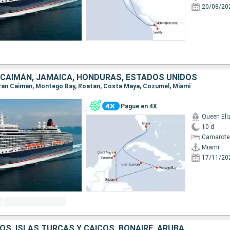
20/08/20
S CAIMÁN, JAMAICA, HONDURAS, ESTADOS UNIDOS
 Gran Caiman, Montego Bay, Roatan, Costa Maya, Cozumel, Miami
Pague en 4X
Queen Eli
10 d
Camarote
Miami
17/11/20
S, ISLAS TURCAS Y CAICOS, BONAIRE, ARUBA