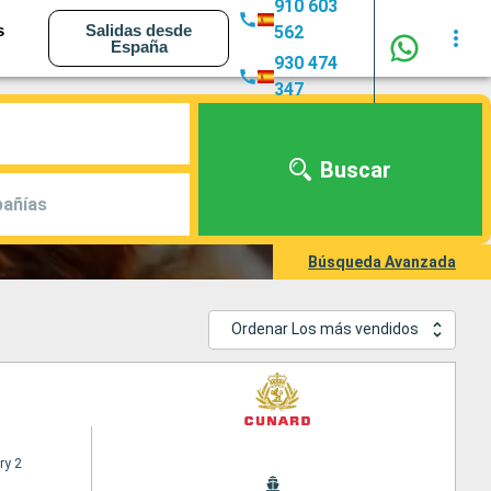
910 603
s
Salidas desde
562
España
930 474
347
Buscar
añías
Búsqueda Avanzada
Ordenar Los más vendidos
ry 2