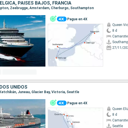
BÉLGICA, PAISES BAJOS, FRANCIA
ampton, Zeebrugge, Amsterdam, Cherburgo, Southampton
Pague en 4X
Queen Vic
8 d
Camarote
Southamp
27/11/20
DOS UNIDOS
 Ketchikán, Juneau, Glacier Bay, Victoria, Seattle
Pague en 4X
Queen Eli
8 d
Camarote
Seattle