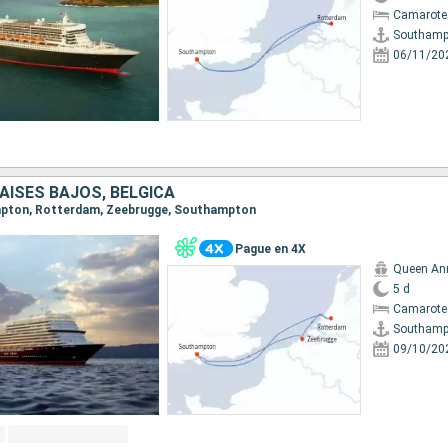
Camarote
Southamp
06/11/20
PAISES BAJOS, BÉLGICA
ampton, Rotterdam, Zeebrugge, Southampton
Pague en 4X
Queen An
5 d
Camarote
Southamp
09/10/20