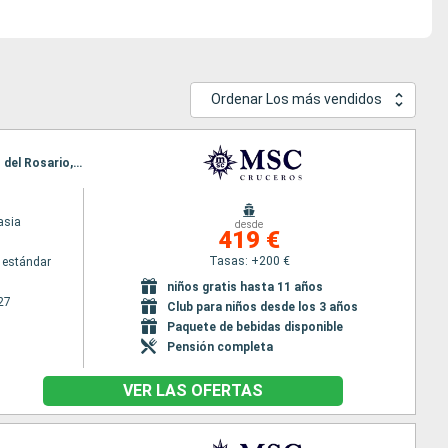
Ordenar Los más vendidos
Itinerario : Funchal, Arrecife, Las Palmas, Santa Cruz de la Palma, Santa Cruz de Tenerife, Puerto del Rosario, Funchal
asia
desde
419 €
Tasas: +200 €
 estándar
niños gratis hasta 11 años
27
Club para niños desde los 3 años
Paquete de bebidas disponible
Pensión completa
VER LAS OFERTAS