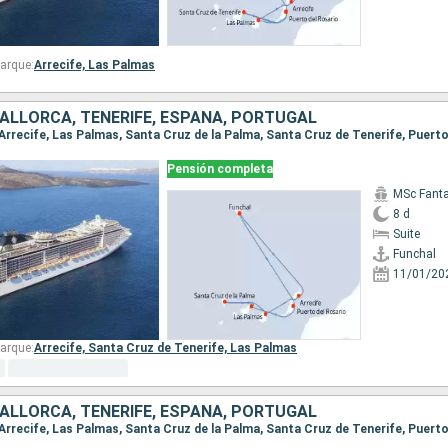
arque:
Arrecife,
Las Palmas
ALLORCA, TENERIFE, ESPAÑA, PORTUGAL
Pensión completa
MSc Fant
8 d
Suite
Funchal
11/01/20
arque:
Arrecife,
Santa Cruz de Tenerife,
Las Palmas
ALLORCA, TENERIFE, ESPAÑA, PORTUGAL