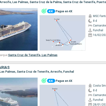
Pague en 4X
MSC Fant
8 d
Camarote
Funchal
16/02/20
arque:
Santa Cruz de Tenerife,
Las Palmas
ARIAS
, Las Palmas, Santa Cruz de Tenerife, Arrecife, Funchal
Pague en 4X
Costa Sm
8 d
Camarote
Funchal
28/01/20