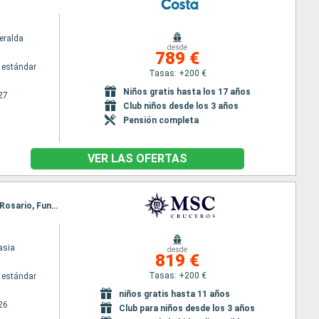
eralda
desde
789 €
 estándar
Tasas: +200 €
Niños gratis hasta los 17 años
27
Club niños desde los 3 años
Pensión completa
VER LAS OFERTAS
Itinerario : Funchal, Arrecife, Las Palmas, Puerto del Rosario, Santa Cruz de Tenerife, Puerto del Rosario, Funchal
asia
desde
819 €
Tasas: +200 €
 estándar
niños gratis hasta 11 años
26
Club para niños desde los 3 años