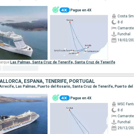
Pague en 4X
Costa Sm
8 d
Camarote
Funchal
18/02/20
arque:
Las Palmas,
Santa Cruz de Tenerife,
Santa Cruz de Tenerife
ALLORCA, ESPAÑA, TENERIFE, PORTUGAL
Pague en 4X
MSC Fant
8 d
Camarote
Funchal
29/12/20