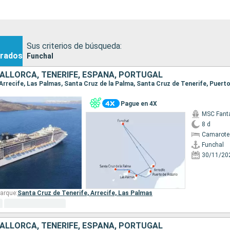
Sus criterios de búsqueda:
rados
Funchal
ALLORCA, TENERIFE, ESPAÑA, PORTUGAL
Pague en 4X
MSC Fant
8 d
Camarote
Funchal
30/11/20
arque:
Santa Cruz de Tenerife,
Arrecife,
Las Palmas
ALLORCA, TENERIFE, ESPAÑA, PORTUGAL