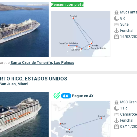
Pensión completa
MSc Fant
8 d
Suite
Funchal
16/02/20
arque:
Santa Cruz de Tenerife,
Las Palmas
RTO RICO, ESTADOS UNIDOS
, San Juan, Miami
Pague en 4X
MSC Gran
11 d
Camarote
Funchal
03/11/20