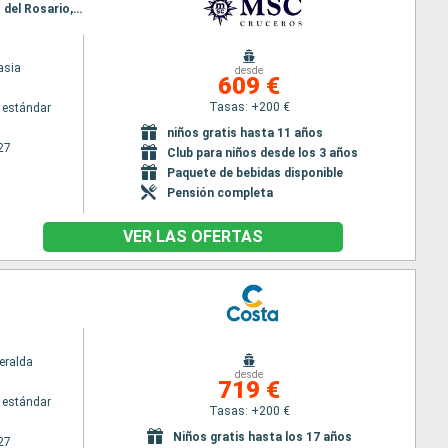
Itinerario : Funchal, Arrecife, Las Palmas, Santa Cruz de la Palma, Santa Cruz de Tenerife, Puerto del Rosario, Funchal
asia
desde
609 €
Tasas: +200 €
 estándar
niños gratis hasta 11 años
27
Club para niños desde los 3 años
Paquete de bebidas disponible
Pensión completa
VER LAS OFERTAS
eralda
desde
719 €
 estándar
Tasas: +200 €
Niños gratis hasta los 17 años
27