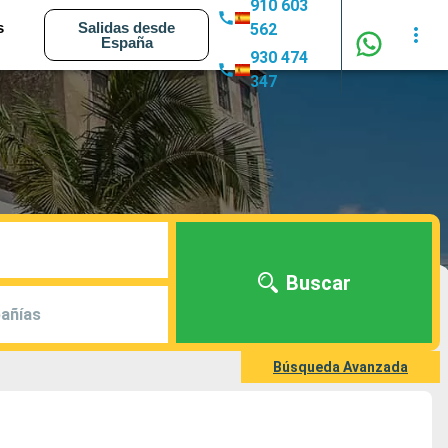
910 603
s
Salidas desde
562
España
930 474
347
Buscar
añías
Búsqueda Avanzada