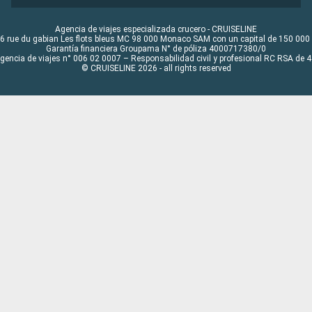
Agencia de viajes especializada crucero - CRUISELINE
6 rue du gabian Les flots bleus MC 98 000 Monaco SAM con un capital de 150 000
Garantía financiera Groupama N° de póliza 4000717380/0
Agencia de viajes n° 006 02 0007 – Responsabilidad civil y profesional RC RSA de
© CRUISELINE 2026 - all rights reserved