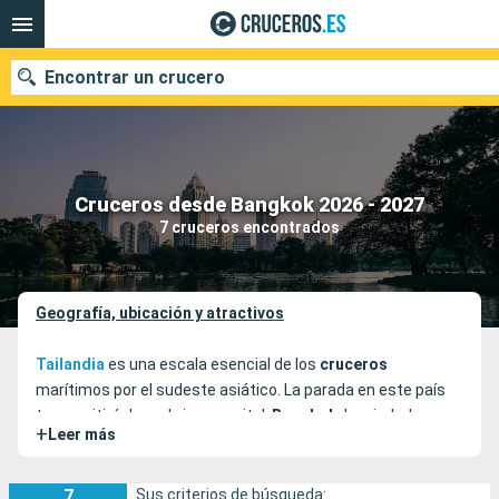
Encontrar un crucero
Nuestros destinos
Cruceros desde Bangkok 2026 - 2027
7 cruceros encontrados
Fecha de salida
Puertos
Compañías
Geografía, ubicación y atractivos
Buscar
Tailandia
es una escala esencial de los
cruceros
marítimos por el sudeste asiático. La parada en este país
te permitirá descubrir su capital,
Bangkok
. La ciudad se
+
Leer más
extiende por una superficie de 7.762 km², por lo que es una
de las urbes más grandes del mundo. Sus canales han
hecho que se la conozca como la “Venecia de
Asia
” y está
7
Sus criterios de búsqueda: