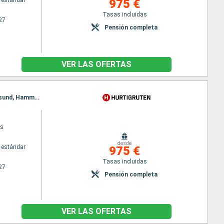
 estándar
975 €
Tasas incluidas
27
Pensión completa
VER LAS OFERTAS
Itinerario : Kirkenes, Vardo, Batsfjord, Berlevag, Vardo, Mehamn, Kjollefjord, Honningsvag, Havoysund, Hammerfest, Oksfjord, Skjervoy, Tromso, Batsfjord, Finnsnes, Harstad, Risoyhamn, sortland, Stokmarknes, Svolvaer, Stamsund, Berlevag, Bodo, Ornes, Nesna (pasaje círculo polar), Sandnessjoen, Bronnoysund, Rorvik, Mehamn, Trondheim, Kristiansund, Molde, Kjollefjord, Alesund, Torvik, Maloy, Floro, Bergen, Honningsvag, Havoysund, Hammerfest, Oksfjord, Skjervoy, Tromso, Finnsnes, Harstad, Risoyhamn, sortland, Stokmarknes, Svolvaer, Stamsund, Bodo, Ornes, Nesna (pasaje círculo polar), Sandnessjoen, Bronnoysund, Rorvik, Trondheim, Kristiansund, Molde, Alesund, Torvik, Maloy, Floro, Bergen
ys
desde
 estándar
975 €
Tasas incluidas
27
Pensión completa
VER LAS OFERTAS