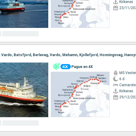
Kirkenes
23/11/20
Pague en 4X
MS Vester
6 d
Camarote
Kirkenes
29/12/20