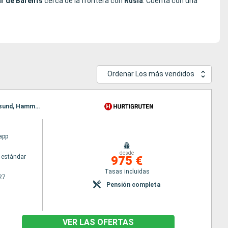
r de Barents
cerca de la frontera con
Rusia
. Cuenta con una
Ordenar Los más vendidos
Itinerario : Kirkenes, Vardo, Batsfjord, Berlevag, Vardo, Mehamn, Kjollefjord, Honningsvag, Havoysund, Hammerfest, Oksfjord, Skjervoy, Tromso, Batsfjord, Finnsnes, Harstad, Risoyhamn, sortland, Stokmarknes, Svolvaer, Stamsund, Berlevag, Bodo, Ornes, Nesna (pasaje círculo polar), Sandnessjoen, Bronnoysund, Rorvik, Mehamn, Trondheim, Kristiansund, Molde, Kjollefjord, Alesund, Torvik, Maloy, Floro, Bergen, Honningsvag, Havoysund, Hammerfest, Oksfjord, Skjervoy, Tromso, Finnsnes, Harstad, Risoyhamn, sortland, Stokmarknes, Svolvaer, Stamsund, Bodo, Ornes, Nesna (pasaje círculo polar), Sandnessjoen, Bronnoysund, Rorvik, Trondheim, Kristiansund, Molde, Alesund, Torvik, Maloy, Floro, Bergen
app
desde
 estándar
975 €
Tasas incluidas
27
Pensión completa
VER LAS OFERTAS