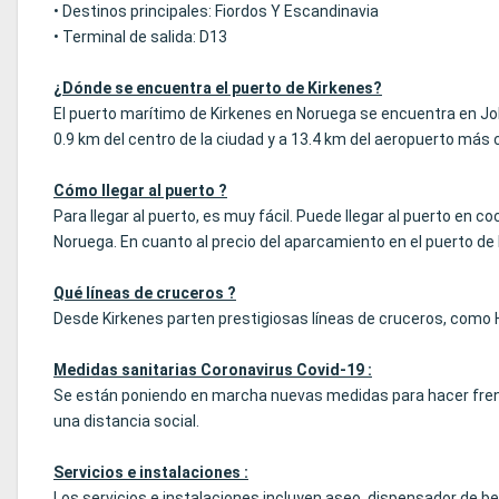
• Destinos principales: Fiordos Y Escandinavia
• Terminal de salida: D13
¿Dónde se encuentra el puerto de Kirkenes?
El puerto marítimo de Kirkenes en Noruega se encuentra en J
0.9 km del centro de la ciudad y a 13.4 km del aeropuerto más c
Cómo llegar al puerto ?
Para llegar al puerto, es muy fácil. Puede llegar al puerto en 
Noruega. En cuanto al precio del aparcamiento en el puerto de 
Qué líneas de cruceros ?
Desde Kirkenes parten prestigiosas líneas de cruceros, como H
Medidas sanitarias Coronavirus Covid-19 :
Se están poniendo en marcha nuevas medidas para hacer frent
una distancia social.
Servicios e instalaciones :
Los servicios e instalaciones incluyen aseo, dispensador de be