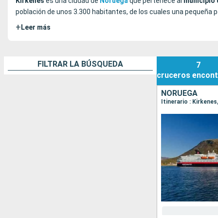
Kirkenes
es una ciudad de
Noruega
que pertenece al
municipio 
población de unos 3.300 habitantes, de los cuales una pequeña p
+
Leer más
FILTRAR LA BÚSQUEDA
7
cruceros
encont
NORUEGA