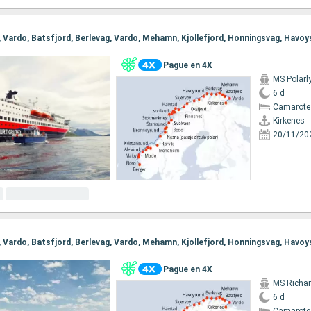
Pague en 4X
MS Polarl
6 d
Camarote
Kirkenes
20/11/20
Pague en 4X
MS Richar
6 d