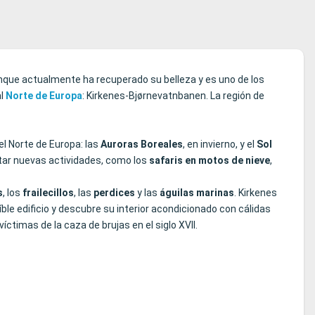
unque actualmente ha recuperado su belleza y es uno de los
al
Norte de Europa
: Kirkenes-Bjørnevatnbanen. La región de
el Norte de Europa: las
Auroras Boreales
, en invierno, y el
Sol
tar nuevas actividades, como los
safaris en motos de nieve
,
s
, los
frailecillos
, las
perdices
y las
águilas
marinas
. Kirkenes
le edificio y descubre su interior acondicionado con cálidas
timas de la caza de brujas en el siglo XVII.