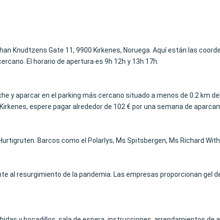
ohan Knudtzens Gate 11, 9900 Kirkenes, Noruega. Aquí están las coor
ercano. El horario de apertura es 9h 12h y 13h 17h.
coche y aparcar en el parking más cercano situado a menos de 0.2 km de
Kirkenes, espere pagar alrededor de 102 € por una semana de aparcamient
urtigruten. Barcos como el Polarlys, Ms Spitsbergen, Ms Richard With
e al resurgimiento de la pandemia. Las empresas proporcionan gel de
bidas y bocadillos, sala de espera, instrucciones, arrendamientos de 