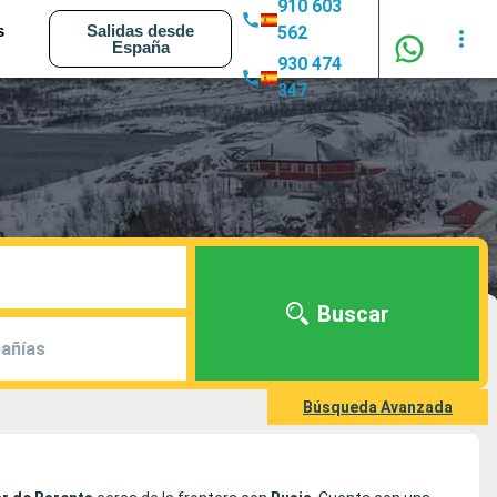
910 603
s
Salidas desde
562
España
930 474
347
Buscar
añías
Búsqueda Avanzada