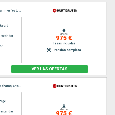
Itinerario : Kirkenes, Mehamn, Vardo, Kjollefjord, Batsfjord, Honningsvag, Berlevag, Havoysund, Hammerfest, Oksfjord, Skjervoy, Tromso, Vardo, Mehamn, Kjollefjord, Honningsvag, Havoysund, Hammerfest, Finnsnes, Oksfjord, Harstad, Skjervoy, Risoyhamn, Tromso, sortland, Stokmarknes, Svolvaer, Stamsund, Batsfjord, Finnsnes, Harstad, Risoyhamn, sortland, Bodo, Stokmarknes, Ornes, Svolvaer, Nesna (pasaje círculo polar), Stamsund, Sandnessjoen, Bronnoysund, Rorvik, Berlevag, Bodo, Ornes, Nesna (pasaje círculo polar), Trondheim, Sandnessjoen, Kristiansund, Bronnoysund, Molde, Rorvik, Mehamn, Alesund, Trondheim, Torvik, Kristiansund, Maloy, Molde, Floro, Bergen, Kjollefjord, Alesund, Torvik, Maloy, Floro, Bergen, Honningsvag, Havoysund, Hammerfest, Oksfjord, Skjervoy, Tromso, Finnsnes, Harstad, Risoyhamn, sortland, Stokmarknes, Svolvaer, Stamsund, Bodo, Ornes, Nesna (pasaje círculo polar), Sandnessjoen, Bronnoysund, Rorvik, Trondheim, Kristiansund, Molde, Alesund, Torvik, Maloy, Floro, Bergen
Harald
desde
 estándar
975 €
Tasas incluidas
27
Pensión completa
VER LAS OFERTAS
Itinerario : Kirkenes, Vardo, Batsfjord, Berlevag, Finnsnes, Vardo, Harstad, Risoyhamn, sortland, Mehamn, Stokmarknes, Kjollefjord, Svolvaer, Honningsvag, Stamsund, Havoysund, Hammerfest, Oksfjord, Skjervoy, Tromso, Batsfjord, Bodo, Ornes, Nesna (pasaje círculo polar), Sandnessjoen, Bronnoysund, Finnsnes, Rorvik, Harstad, Risoyhamn, sortland, Stokmarknes, Svolvaer, Stamsund, Berlevag, Trondheim, Kristiansund, Molde, Bodo, Ornes, Nesna (pasaje círculo polar), Sandnessjoen, Bronnoysund, Rorvik, Mehamn, Alesund, Torvik, Maloy, Floro, Bergen, Trondheim, Kristiansund, Molde, Kjollefjord, Alesund, Torvik, Maloy, Floro, Bergen, Honningsvag, Havoysund, Hammerfest, Oksfjord, Skjervoy, Tromso, Finnsnes, Harstad, Risoyhamn, sortland, Stokmarknes, Svolvaer, Stamsund, Bodo, Ornes, Nesna (pasaje círculo polar), Sandnessjoen, Bronnoysund, Rorvik, Trondheim, Kristiansund, Molde, Alesund, Torvik, Maloy, Floro, Bergen
orge
desde
 estándar
975 €