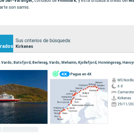
de Sør-Varanger,
condado de
Finnmark
, y está situada a orillas del
Ma
arte son samis.
Sus criterios de búsqueda:
rados
Kirkenes
Pague en 4X
MS Nordk
6 d
Camarote
Kirkenes
29/11/20