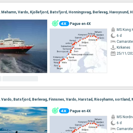
Pague en 4X
MS Kong 
6 d
Camarote
Kirkenes
25/11/20
Pague en 4X
MS Nordn
6 d
Camarote