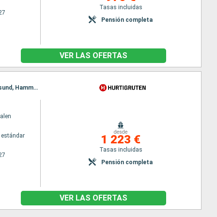
Tasas incluidas
27
Pensión completa
VER LAS OFERTAS
Itinerario : Kirkenes, Vardo, Batsfjord, Berlevag, Vardo, Mehamn, Kjollefjord, Honningsvag, Havoysund, Hammerfest, Oksfjord, Skjervoy, Tromso, Batsfjord, Finnsnes, Harstad, Risoyhamn, sortland, Stokmarknes, Svolvaer, Stamsund, Berlevag, Bodo, Ornes, Nesna (pasaje círculo polar), Sandnessjoen, Bronnoysund, Rorvik, Alesund, Torvik, Maloy, Floro, Mehamn, Bergen, Trondheim, Kristiansund, Molde, Kjollefjord, Alesund, Torvik, Maloy, Floro, Bergen, Honningsvag, Havoysund, Hammerfest, Oksfjord, Skjervoy, Tromso, Finnsnes, Harstad, Risoyhamn, sortland, Stokmarknes, Svolvaer, Stamsund, Bodo, Ornes, Nesna (pasaje círculo polar), Sandnessjoen, Bronnoysund, Rorvik, Trondheim, Kristiansund, Molde, Alesund, Torvik, Maloy, Floro, Bergen
alen
desde
 estándar
1 223 €
Tasas incluidas
27
Pensión completa
VER LAS OFERTAS