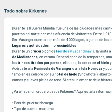
Todo sobre Kirkenes
Durante la II Guerra Mundial fue una de las ciudades más cas
puertos del norte con más afluencia de visitantes. Entre 1.910 
Sør-Varanger cuenta con más de 4.000 lagos, algunos de los cu
Lugares y actividades imprescindibles
Durante un
crucero
por los
Fiordos y Escandinavia
, la visita
de Medianoche,
en verano. Dependiendo de la temporada, una
los
trineos tirados por perros
, el buceo, la
pesca en el hielo
y
Acércate a la
Península de Varanger
o a la
Isla Hornoya
y podr
también es célebre por su
hotel de hielo
(Snowhotel), abierto 
camas y suaves pieles de reno. Si eres un amante de la historia
¿Va a hacer un crucero desde Kirkenes? Aquí está la informaci
• País del puerto: Noruega
• Tipo de puerto: marítimo